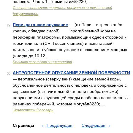
человека. Часть 1. Термины и&#8230; …
Словарь-справочник терминов нормативно-технической
документации
Перикратонное опускание
— (от Пери... и греч. kratéo
29
крепну, обладаю силой) прогиб земной коры на
периферии платформы, примыкающий одной стороной к
геосинклинали (См. Геосинклиналь) и испытавший
длительное и глубокое опускание с накоплением мощных
(иногда до 10 12 …
Большая советская энциклопедия
АНТРОПОГЕННОЕ ОПУСКАНИЕ ЗЕМНОЙ ПОВЕРХНОСТИ
30
— вертикальное (сверху вниз) смещение земной коры,
обусловленное деятельностью человека и сопряженное с
серьезными (в значительной степени необратимыми)
нарушениями окружающей среды особенно на низменных
равнинах побережий, которые могут&#8230; …
Экологический словарь
Страницы
←
Предыдущая
Следующая
→