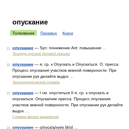
опускание
Толкование
Перевод
Книги
опускание
— Syn: понижение Ant: повышение …
21
Тезаурус русской деловой лексики
опускание
— я; ср. к Опускать и Опускаться. О. пресса.
22
Процесс опускания участков земной поверхности. При
опускании рук делайте выдох …
Энциклопедический словарь
опускание
— I см. опуститься II я; ср. к опускать и
23
опускаться. Опуска/ние пресса. Процесс опускания
участков земной поверхности. При опускании рук делайте
выдох …
Словарь многих выражений
опускание
— о/пуск/а/ни/е [й/э] …
24