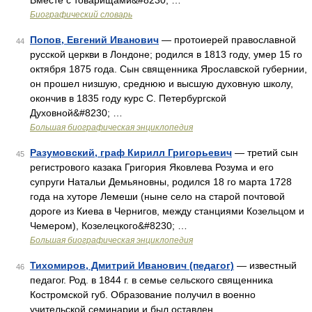
Вместе с товарищами&#8230; …
Биографический словарь
Попов, Евгений Иванович
— протоиерей православной
44
русской церкви в Лондоне; родился в 1813 году, умер 15 го
октября 1875 года. Сын священника Ярославской губернии,
он прошел низшую, среднюю и высшую духовную школу,
окончив в 1835 году курс С. Петербургской
Духовной&#8230; …
Большая биографическая энциклопедия
Разумовский, граф Кирилл Григорьевич
— третий сын
45
регистрового казака Григория Яковлева Розума и его
супруги Натальи Демьяновны, родился 18 го марта 1728
года на хуторе Лемеши (ныне село на старой почтовой
дороге из Киева в Чернигов, между станциями Козельцом и
Чемером), Козелецкого&#8230; …
Большая биографическая энциклопедия
Тихомиров, Дмитрий Иванович (педагог)
— известный
46
педагог. Род. в 1844 г. в семье сельского священника
Костромской губ. Образование получил в военно
учительской семинарии и был оставлен