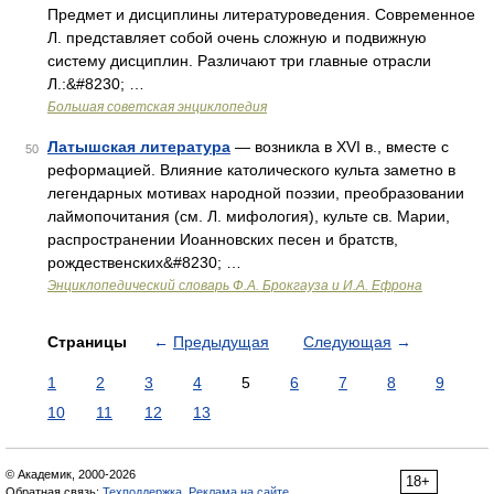
Предмет и дисциплины литературоведения. Современное
Л. представляет собой очень сложную и подвижную
систему дисциплин. Различают три главные отрасли
Л.:&#8230; …
Большая советская энциклопедия
Латышская литература
— возникла в XVI в., вместе с
50
реформацией. Влияние католического культа заметно в
легендарных мотивах народной поэзии, преобразовании
лаймопочитания (см. Л. мифология), культе св. Марии,
распространении Иоанновских песен и братств,
рождественских&#8230; …
Энциклопедический словарь Ф.А. Брокгауза и И.А. Ефрона
Страницы
←
Предыдущая
Следующая
→
1
2
3
4
5
6
7
8
9
10
11
12
13
© Академик, 2000-2026
18+
Обратная связь:
Техподдержка
,
Реклама на сайте