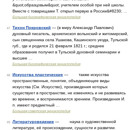
&quot;образцовым&quot; учителем особой при ней школы.
Вместе с товарищами Т. открыл первую в России&#8230; …
Большая биографическая энциклопедия
Тихон Покровский
— (в миру Александр Павлович)
47
духовный писатель, архиепископ волынский и житомирский,
сын священника села Ушакова, Кашинского уезда, Тульской
губ., где и родился 21 февраля 1821 г.; среднее
образование получил в Тульской духовной семинарии и
высшее …
Большая биографическая энциклопедия
Искусства пластические
— также искусства
48
пространственные, понятие, объединяющее виды
искусства (См. Искусство), произведения которых
существуют в пространстве, не изменяясь и не развиваясь
во времени, и воспринимаются зрением. Произведения И.
п. имеют предметный …
Большая советская энциклопедия
Литературоведение
— наука о художественной
49
литературе, её происхождении, сущности и развитии.