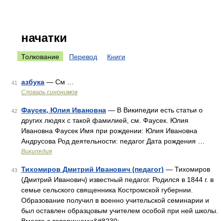
начатки
Толкование
Перевод
Книги
азбука
— См …
41
Словарь синонимов
Фаусек, Юлия Ивановна
— В Википедии есть статьи о
42
других людях с такой фамилией, см. Фаусек. Юлия
Ивановна Фаусек Имя при рождении: Юлия Ивановна
Андрусова Род деятельности: педагог Дата рождения …
Википедия
Тихомиров Дмитрий Иванович (педагог)
— Тихомиров
43
(Дмитрий Иванович) известный педагог. Родился в 1844 г. в
семье сельского священника Костромской губернии.
Образование получил в военно учительской семинарии и
был оставлен образцовым учителем особой при ней школы.