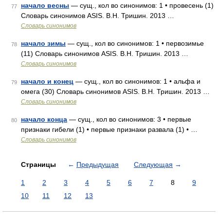
начало весны
— сущ., кол во синонимов: 1 • провесень (1)
77
Словарь синонимов ASIS. В.Н. Тришин. 2013 …
Словарь синонимов
начало зимы
— сущ., кол во синонимов: 1 • первозимье
78
(11) Словарь синонимов ASIS. В.Н. Тришин. 2013 …
Словарь синонимов
начало и конец
— сущ., кол во синонимов: 1 • альфа и
79
омега (30) Словарь синонимов ASIS. В.Н. Тришин. 2013 …
Словарь синонимов
начало конца
— сущ., кол во синонимов: 3 • первые
80
признаки гибели (1) • первые признаки развала (1) • …
Словарь синонимов
Страницы
←
Предыдущая
Следующая
→
1
2
3
4
5
6
7
8
9
10
11
12
13