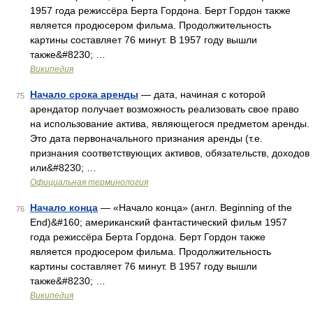
1957 года режиссёра Берта Гордона. Берт Гордон также
является продюсером фильма. Продолжительность
картины составляет 76 минут. В 1957 году вышли
также&#8230; …
Википедия
Начало срока аренды
— дата, начиная с которой
75
арендатор получает возможность реализовать свое право
на использование актива, являющегося предметом аренды.
Это дата первоначального признания аренды (т.е.
признания соответствующих активов, обязательств, доходов
или&#8230; …
Официальная терминология
Начало конца
— «Начало конца» (англ. Beginning of the
76
End)&#160; американский фантастический фильм 1957
года режиссёра Берта Гордона. Берт Гордон также
является продюсером фильма. Продолжительность
картины составляет 76 минут. В 1957 году вышли
также&#8230; …
Википедия