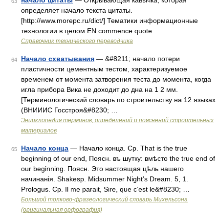
начало цитаты
— Открывающая кавычка, которая
63
определяет начало текста цитаты.
[http://www.morepc.ru/dict/] Тематики информационные
технологии в целом EN commence quote …
Справочник технического переводчика
Начало схватывания
— &#8211; начало потери
64
пластичности цементным тестом, характеризуемое
временем от момента затворения теста до момента, когда
игла прибора Вика не доходит до дна на 1 2 мм.
[Терминологический словарь по строительству на 12 языках
(ВНИИИС Госстроя&#8230; …
Энциклопедия терминов, определений и пояснений строительных
материалов
Начало конца
— Начало конца. Ср. That is the true
65
beginning of our end, Поясн. въ шутку: вмѣсто the true end of
our beginning. Поясн. Это настоящая цѣль нашего
начинанія. Shakesp. Midsummer Night’s Dream. 5, 1.
Prologus. Ср. Il me parait, Sire, que c’est le&#8230; …
Большой толково-фразеологический словарь Михельсона
(оригинальная орфография)