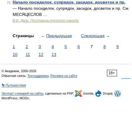
Начало посиделок, супрядок, засидок, досветок и пр.
70
— Начало посиделок, супрядок, засидок, досветок и пр. См.
МЕСЯЦЕСЛОВ …
В.И. Даль. Пословицы русского народа
Страницы
←
Предыдущая
Следующая
→
1
2
3
4
5
6
7
8
9
10
11
12
13
© Академик, 2000-2026
18+
Обратная связь:
Техподдержка
,
Реклама на сайте
👣 Путешествия
Экспорт словарей на сайты
, сделанные на PHP,
Joomla,
Drupal,
WordPress, MODx.