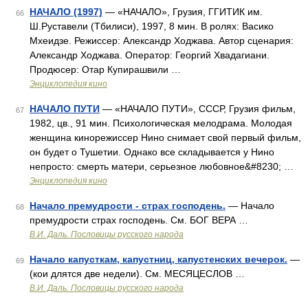
НАЧАЛО (1997)
— «НАЧАЛО», Грузия, ГГИТИК им.
66
Ш.Руставели (Тбилиси), 1997, 8 мин. В ролях: Васико
Мхеидзе. Режиссер: Александр Ходжава. Автор сценария:
Александр Ходжава. Оператор: Георгий Хвадагиани.
Продюсер: Отар Купирашвили …
Энциклопедия кино
НАЧАЛО ПУТИ
— «НАЧАЛО ПУТИ», СССР, Грузия фильм,
67
1982, цв., 91 мин. Психологическая мелодрама. Молодая
женщина кинорежиссер Нино снимает свой первый фильм,
он будет о Тушетии. Однако все складывается у Нино
непросто: смерть матери, серьезное любовное&#8230; …
Энциклопедия кино
Начало премудрости - страх господень.
— Начало
68
премудрости страх господень. См. БОГ ВЕРА …
В.И. Даль. Пословицы русского народа
Начало капусткам, капустниц, капустенских вечерок.
—
69
(кои длятся две недели). См. МЕСЯЦЕСЛОВ …
В.И. Даль. Пословицы русского народа