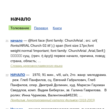
начало
Толкование
Перевод
Книги
начало
— @font face {font family: ChurchArial ; src: url(
21
/fonts/ARIAL Church 02.ttf );} span {font size:17px;font
weight:normal !important; font family: ChurchArial ,Arial,Serif;}
 сущ. (греч. ἡ ἀρχή) первое начало, причина, повод;
страна, область; …
Словарь церковнославянского языка
НАЧАЛО
— 1970, 91 мин., ч/б, ш/э, 2то. жанр: мелодрама.
22
реж. Глеб Панфилов, сц. Евгений Габрилович, Глеб
Панфилов, опер. Дмитрий Долинин, худ. Марксэн Гаухман
Свердлов, комп. Вадим Биберган, зв. Галина Гаврилова. В
ролях: Инна Чурикова, Валентина&#8230; …
Ленфильм. Аннотированный каталог фильмов (1918-2003)