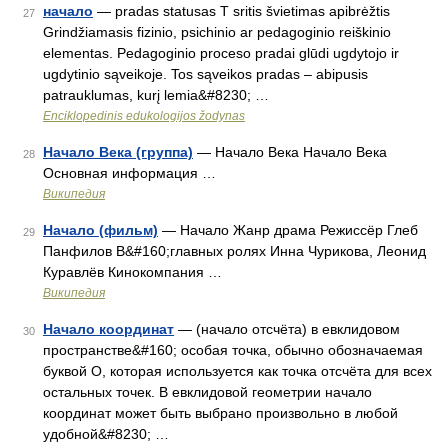
начало
— pradas statusas T sritis švietimas apibrėžtis
27
Grindžiamasis fizinio, psichinio ar pedagoginio reiškinio
elementas. Pedagoginio proceso pradai glūdi ugdytojo ir
ugdytinio sąveikoje. Tos sąveikos pradas – abipusis
patrauklumas, kurį lemia&#8230; …
Enciklopedinis edukologijos žodynas
Начало Века (группа)
— Начало Века Начало Века
28
Основная информация …
Википедия
Начало (фильм)
— Начало Жанр драма Режиссёр Глеб
29
Панфилов В&#160;главных ролях Инна Чурикова, Леонид
Куравлёв Кинокомпания …
Википедия
Начало координат
— (начало отсчёта) в евклидовом
30
пространстве&#160; особая точка, обычно обозначаемая
буквой О, которая используется как точка отсчёта для всех
остальных точек. В евклидовой геометрии начало
координат может быть выбрано произвольно в любой
удобной&#8230; …