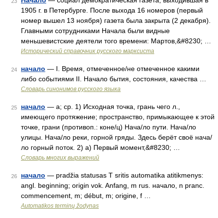
Начало
— социал демократическая газета, выходившая в
23
1905 г. в Петербурге. После выхода 16 номеров (первый
номер вышел 13 ноября) газета была закрыта (2 декабря).
Главными сотрудниками Начала были видные
меньшевистские деятели того времени: Мартов,&#8230; …
Исторический справочник русского марксиста
начало
— I. Время, отмеченное/не отмеченное какими
24
либо событиями II. Начало бытия, состояния, качества …
Словарь синонимов русского языка
начало
— а; ср. 1) Исходная точка, грань чего л.,
25
имеющего протяжение; пространство, примыкающее к этой
точке, грани (противоп.: коне/ц) Нача/ло пути. Нача/ло
улицы. Нача/ло реки, горной гряды. Здесь берёт своё нача/
ло горный поток. 2) а) Первый момент,&#8230; …
Словарь многих выражений
начало
— pradžia statusas T sritis automatika atitikmenys:
26
angl. beginning; origin vok. Anfang, m rus. начало, n pranc.
commencement, m; début, m; origine, f …
Automatikos terminų žodynas