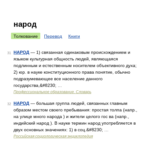
народ
Толкование
Перевод
Книги
НАРОД
— 1) связанная одинаковым происхождением и
31
языком культурная общность людей, являющаяся
подлинным и естественным носителем объективного духа;
2) юр. в науке конституционного права понятие, обычно
подразумевающее все население данного
государства,&#8230; …
Профессиональное образование. Словарь
НАРОД
— большая группа людей, связанных главным
32
образом местом своего пребывания: простая толпа (напр.,
на улице много народа ) и жители целого гос ва (напр.,
индийский народ ). В науке термин народ употребляется в
двух основных значениях: 1) в соц.&#8230; …
Российская социологическая энциклопедия