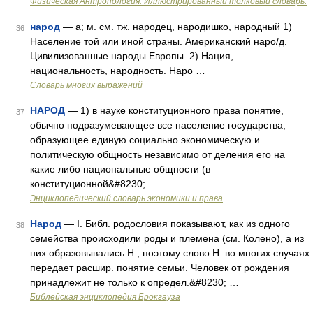
Физическая Антропология. Иллюстрированный толковый словарь.
народ
— а; м. см. тж. народец, народишко, народный 1)
36
Население той или иной страны. Американский наро/д.
Цивилизованные народы Европы. 2) Нация,
национальность, народность. Наро …
Словарь многих выражений
НАРОД
— 1) в науке конституционного права понятие,
37
обычно подразумевающее все население государства,
образующее единую социально экономическую и
политическую общность независимо от деления его на
какие либо национальные общности (в
конституционной&#8230; …
Энциклопедический словарь экономики и права
Народ
— I. Библ. родословия показывают, как из одного
38
семейства происходили роды и племена (см. Колено), а из
них образовывались Н., поэтому слово Н. во многих случаях
передает расшир. понятие семьи. Человек от рождения
принадлежит не только к определ.&#8230; …
Библейская энциклопедия Брокгауза