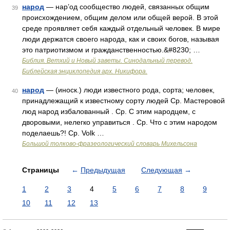
народ
— нар’од сообщество людей, связанных общим
39
происхождением, общим делом или общей верой. В этой
среде проявляет себя каждый отдельный человек. В мире
люди держатся своего народа, как и своих богов, называя
это патриотизмом и гражданственностью.&#8230; …
Библия. Ветхий и Новый заветы. Синодальный перевод.
Библейская энциклопедия арх. Никифора.
народ
— (иноск.) люди известного рода, сорта; человек,
40
принадлежащий к известному сорту людей Ср. Мастеровой
люд народ избалованный . Ср. С этим народцем, с
дворовыми, нелегко управиться . Ср. Что с этим народом
поделаешь?! Ср. Volk …
Большой толково-фразеологический словарь Михельсона
Страницы
←
Предыдущая
Следующая
→
1
2
3
4
5
6
7
8
9
10
11
12
13