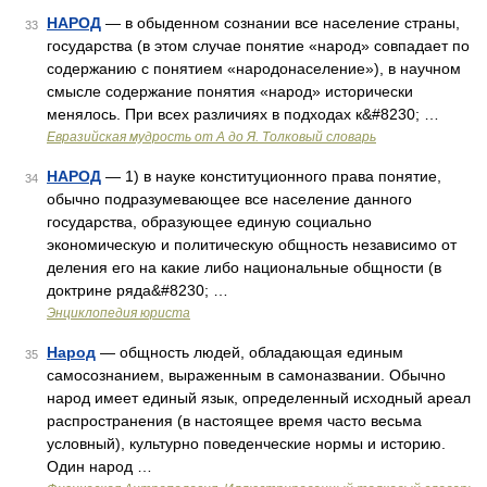
НАРОД
— в обыденном сознании все население страны,
33
государства (в этом случае понятие «народ» совпадает по
содержанию с понятием «народонаселение»), в научном
смысле содержание понятия «народ» исторически
менялось. При всех различиях в подходах к&#8230; …
Евразийская мудрость от А до Я. Толковый словарь
НАРОД
— 1) в науке конституционного права понятие,
34
обычно подразумевающее все население данного
государства, образующее единую социально
экономическую и политическую общность независимо от
деления его на какие либо национальные общности (в
доктрине ряда&#8230; …
Энциклопедия юриста
Народ
— общность людей, обладающая единым
35
самосознанием, выраженным в самоназвании. Обычно
народ имеет единый язык, определенный исходный ареал
распространения (в настоящее время часто весьма
условный), культурно поведенческие нормы и историю.
Один народ …