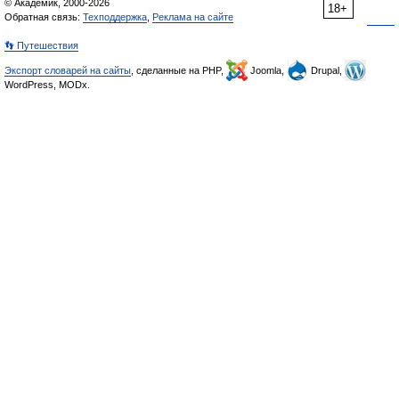
© Академик, 2000-2026
18+
Обратная связь:
Техподдержка
,
Реклама на сайте
👣 Путешествия
Экспорт словарей на сайты
, сделанные на PHP,
Joomla,
Drupal,
WordPress, MODx.