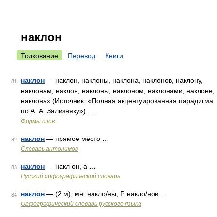
наклон
Толкование
Перевод
Книги
наклон
— наклон, наклоны, наклона, наклонов, наклону,
81
наклонам, наклон, наклоны, наклоном, наклонами, наклоне,
наклонах (Источник: «Полная акцентуированная парадигма
по А. А. Зализняку») …
Формы слов
наклон
— прямое место …
82
Словарь антонимов
наклон
— накл он, а …
83
Русский орфографический словарь
наклон
— (2 м); мн. накло/ны, Р. накло/нов …
84
Орфографический словарь русского языка