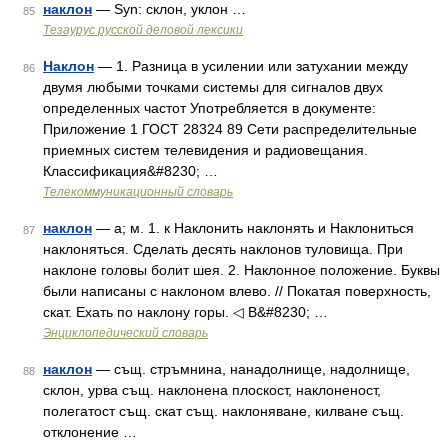
наклон
— Syn: склон, уклон …
85
Тезаурус русской деловой лексики
Наклон
— 1. Разница в усилении или затухании между
86
двумя любыми точками системы для сигналов двух
определенных частот Употребляется в документе:
Приложение 1 ГОСТ 28324 89 Сети распределительные
приемных систем телевидения и радиовещания.
Классификация&#8230; …
Телекоммуникационный словарь
наклон
— а; м. 1. к Наклонить наклонять и Наклониться
87
наклоняться. Сделать десять наклонов туловища. При
наклоне головы болит шея. 2. Наклонное положение. Буквы
были написаны с наклоном влево. // Покатая поверхность,
скат. Ехать по наклону горы. ◁ В&#8230; …
Энциклопедический словарь
наклон
— същ. стръмнина, нанадолнище, надолнище,
88
склон, урва същ. наклонена плоскост, наклоненост,
полегатост същ. скат същ. наклоняване, килване същ.
отклонение …