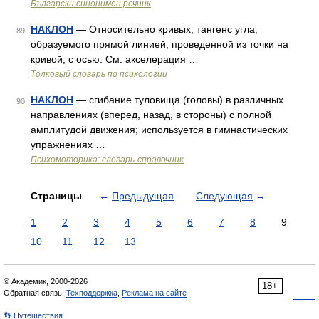
Български синонимен речник
НАКЛОН
— Относительно кривых, тангенс угла,
89
образуемого прямой линией, проведенной из точки на
кривой, с осью. См. акселерация …
Толковый словарь по психологии
НАКЛОН
— сгибание туловища (головы) в различных
90
направлениях (вперед, назад, в стороны) с полной
амплитудой движения; используется в гимнастических
упражнениях …
Психомоторика: cловарь-справочник
Страницы
←
Предыдущая
Следующая
→
1
2
3
4
5
6
7
8
9
10
11
12
13
© Академик, 2000-2026
18+
Обратная связь:
Техподдержка
,
Реклама на сайте
👣 Путешествия