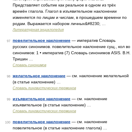
Представляет событие как реальное в одном из трёх
времён глагола. Глагол в изъявительном наклонении
изменяется по лицам и числам, в прошедшем времени по
родам. Выражается набором личных&#8230; …
Литературная энциклопедия
повелительное наклонение
— императив Словарь
97
русских синонимов. повелительное наклонение сущ., кол во
синонимов: 1 • императив (7) Словарь синонимов ASIS. В.Н.
Тришин …
Словарь синонимов
желательное наклонение
— см. наклонение желательной
98
(в статье наклонение) …
Словарь лингвистических терминов
изъявительное наклонение
— см. наклонение
99
изъявительное (в статье наклонение) …
Словарь лингвистических терминов
повелительное наклонение
— см. наклонение
100
повелительное (в статье наклонение глагола) …