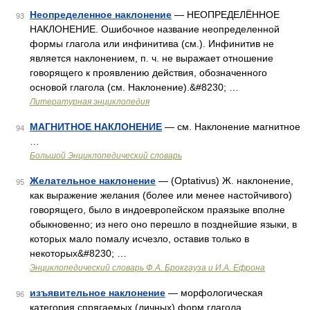
Неопределенное наклонение
— НЕОПРЕДЕЛЁННОЕ
93
НАКЛОНЕНИЕ. Ошибочное название неопределенной
формы глагола или инфинитива (см.). Инфинитив не
является наклонением, п. ч. не выражает отношение
говорящего к проявлению действия, обозначенного
основой глагола (см. Наклонение).&#8230; …
Литературная энциклопедия
МАГНИТНОЕ НАКЛОНЕНИЕ
— см. Наклонение магнитное
94
…
Большой Энциклопедический словарь
Желательное наклонение
— (Optativus) Ж. наклонение,
95
как выражение желания (более или менее настойчивого)
говорящего, было в индоевропейском праязыке вполне
обыкновенно; из него оно перешло в позднейшие языки, в
которых мало помалу исчезло, оставив только в
некоторых&#8230; …
Энциклопедический словарь Ф.А. Брокгауза и И.А. Ефрона
изъявительное наклонение
— морфологическая
96
категория спрягаемых (личных) форм глагола.