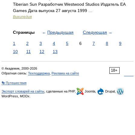
Tiberian Sun Разработчик Westwood Studios Издатель EA
Games Дата выпуска 27 августа 1999 …
Википедия
Страницы
←
Предыдущая
Следующая
→
1
2
3
4
5
6
7
8
9
10
11
12
13
© Академик, 2000-2026
18+
Обратная связь:
Техподдержка
,
Реклама на сайте
👣 Путешествия
Экспорт словарей на сайты
, сделанные на PHP,
Joomla,
Drupal,
WordPress, MODx.