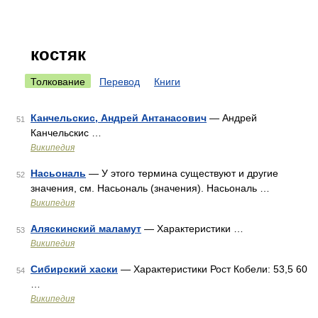
костяк
Толкование
Перевод
Книги
Канчельскис, Андрей Антанасович
— Андрей
51
Канчельскис …
Википедия
Насьональ
— У этого термина существуют и другие
52
значения, см. Насьональ (значения). Насьональ …
Википедия
Аляскинский маламут
— Характеристики …
53
Википедия
Сибирский хаски
— Характеристики Рост Кобели: 53,5 60
54
…
Википедия