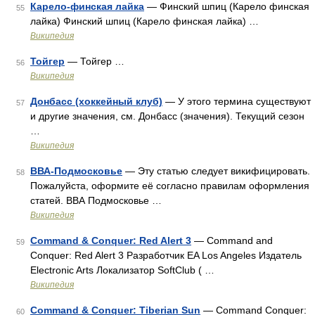
Карело-финская лайка
— Финский шпиц (Карело финская
55
лайка) Финский шпиц (Карело финская лайка) …
Википедия
Тойгер
— Тойгер …
56
Википедия
Донбасс (хоккейный клуб)
— У этого термина существуют
57
и другие значения, см. Донбасс (значения). Текущий сезон
…
Википедия
ВВА-Подмосковье
— Эту статью следует викифицировать.
58
Пожалуйста, оформите её согласно правилам оформления
статей. ВВА Подмосковье …
Википедия
Command & Conquer: Red Alert 3
— Command and
59
Conquer: Red Alert 3 Разработчик EA Los Angeles Издатель
Electronic Arts Локализатор SoftClub ( …
Википедия
Command & Conquer: Tiberian Sun
— Command Conquer:
60