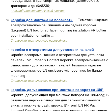
передачами. В транспортных машинах (автомобилях,
тракторах и др.)&#8230; …
Большой Энциклопедический словарь
коробка для монтажа на плоскости
— Тематики изделие
36
электроустановочное Синонимы накладная коробка
(Legrand) EN box for surface mounting installation FR boîtier
pour installation en saillie …
Справочник технического переводчика
коробка с отверстиями для установки панелей
—
37
коробка электромонтажная с отверстиями для установки
панелей Рис. Phoenix Contact Коробка электромонтажная с
отверстиями для установки панелей Тематики изделие
электромонтажное EN enclosure with openings for flange
mounting …
Справочник технического переводчика
коробка, допускающая при монтаже поворот на 180°
—
38
коробка, допускающая при монтаже поворот на 180&deg; В
результате верхние отверстия для сальников окажутся
внизу, а нижние &ndash; вверху. [Интент] EN FR Рис.
Legrand Коробка для монтажа на плоскости, допускающая