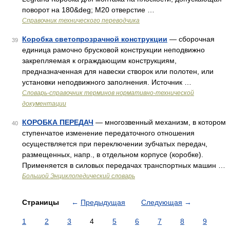
поворот на 180&deg; М20 отверстие …
Справочник технического переводчика
Коробка светопрозрачной конструкции
— сборочная
39
единица рамочно брусковой конструкции неподвижно
закрепляемая к ограждающим конструкциям,
предназначенная для навески створок или полотен, или
установки неподвижного заполнения. Источник …
Словарь-справочник терминов нормативно-технической
документации
КОРОБКА ПЕРЕДАЧ
— многозвенный механизм, в котором
40
ступенчатое изменение передаточного отношения
осуществляется при переключении зубчатых передач,
размещенных, напр., в отдельном корпусе (коробке).
Применяется в силовых передачах транспортных машин …
Большой Энциклопедический словарь
Страницы
←
Предыдущая
Следующая
→
1
2
3
4
5
6
7
8
9