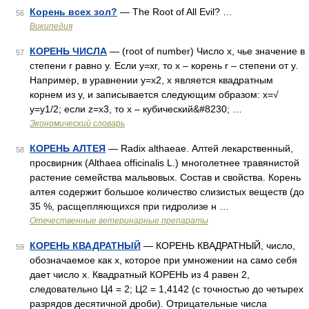
Корень всех зол?
— The Root of All Evil? …
56
Википедия
КОРЕНЬ ЧИСЛА
— (root of number) Число х, чье значение в
57
степени r равно у. Если у=хr, то х – корень r – степени от у.
Например, в уравнении у=х2, х является квадратным
корнем из у, и записывается следующим образом: x=√
y=y1/2; если z=x3, то х – кубический&#8230; …
Экономический словарь
КОРЕНЬ АЛТЕЯ
— Radix althaeae. Алтей лекарственный,
58
просвирник (Althaea officinalis L.) многолетнее травянистой
растение семейства мальвовых. Состав и свойства. Корень
алтея содержит большое количество слизистых веществ (до
35 %, расщепляющихся при гидролизе н …
Отечественные ветеринарные препараты
КОРЕНЬ КВАДРАТНЫЙ
— КОРЕНЬ КВАДРАТНЫЙ, число,
59
обозначаемое как х, которое при умножении на само себя
дает число х. Квадратный КОРЕНЬ из 4 равен 2,
следовательно Ц4 = 2; Ц2 = 1,4142 (с точностью до четырех
разрядов десятичной дроби). Отрицательные числа