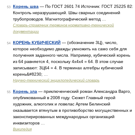
Корень шва
— По ГОСТ 2601 74 Источник: ГОСТ 25225 82:
53
Контроль неразрушающий. Швы сварных соединений
трубопроводов. Магнитографический метод …
Словарь-справочник терминов нормативно-технической
документации
КОРЕНЬ КУБИЧЕСКИЙ
— (обозначение 3Ц), число,
54
которое необходимо дважды умножить на само себя для
получения заданного числа. Например, кубический корень
из 64 равняется 4, поскольку 4x4x4 = 64. В этом случае
записывают: 3Ц64 = 4. В терминах алгебры кубический
корень&#8230; …
Научно-технический энциклопедический словарь
Корень зла
— приключенческий роман Александра Варго,
55
опубликованный в 2008 году. Сюжет Главный герой
художник, алкоголик и ловелас Артем Белинский
оказывается втянутым в противоборство могущественных и
законспирированных международных организаций
инквизиторов …
Википедия