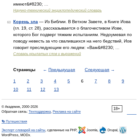
имеют&#8230; …
Научно-технический энциклопедический словарь
Корень зла
— Из Библии. В Ветхом Завете, в Книге Иова
60
(гл. 19, ст. 28), рассказывается о благочестивом Иове,
которого Бог подверг тяжким испытаниям. Недоумевая по
поводу невесть за что свалившихся на него бедствий, Иов
говорит преследующим его людям: «Вам&#8230; …
Словарь крылатых слов и выражений
Страницы
←
Предыдущая
Следующая
→
1
2
3
4
5
6
7
8
9
10
11
12
13
© Академик, 2000-2026
18+
Обратная связь:
Техподдержка
,
Реклама на сайте
👣 Путешествия
Экспорт словарей на сайты
, сделанные на PHP,
Joomla,
Drupal,
WordPress, MODx.