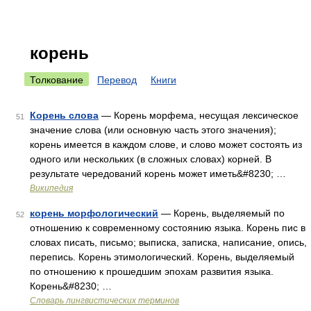
корень
Толкование
Перевод
Книги
Корень слова
— Корень морфема, несущая лексическое
51
значение слова (или основную часть этого значения);
корень имеется в каждом слове, и слово может состоять из
одного или нескольких (в сложных словах) корней. В
результате чередований корень может иметь&#8230; …
Википедия
корень морфологический
— Корень, выделяемый по
52
отношению к современному состоянию языка. Корень пис в
словах писать, письмо; выписка, записка, написание, опись,
перепись. Корень этимологический. Корень, выделяемый
по отношению к прошедшим эпохам развития языка.
Корень&#8230; …
Словарь лингвистических терминов