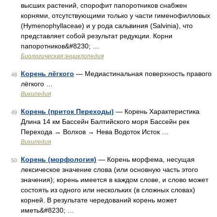
высших растений, спорофит папоротников снабжен
корнями, отсутствующими только у части гименофилловых
(Hymenophyllaceae) и у рода сальвиния (Salvinia), что
представляет собой результат редукции. Корни
папоротников&#8230; …
Биологическая энциклопедия
Корень лёгкого
— Медиастинальная поверхность правого
48
лёгкого …
Википедия
Корень (приток Переходы)
— Корень Характеристика
49
Длина 14 км Бассейн Балтийского моря Бассейн рек
Перехода → Волхов → Нева Водоток Исток …
Википедия
Корень (морфология)
— Корень морфема, несущая
50
лексическое значение слова (или основную часть этого
значения); корень имеется в каждом слове, и слово может
состоять из одного или нескольких (в сложных словах)
корней. В результате чередований корень может
иметь&#8230; …