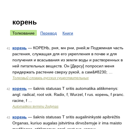
корень
Толкование
Перевод
Книги
корень
— КОРЕНЬ, рня, мн рни, рней,м Подземная часть
41
растения, служащая для его укрепления в почве и для
получения и всасывания из земли воды и растворенных в
ней питательных веществ. Он [Дерсу] попросил меня
придержать растение сверху рукой, а сам&#8230; …
Толковый словарь русских существительных
корень
— šaknis statusas T sritis automatika atitikmenys:
42
angl. radical; root vok. Radix, f; Wurzel, f rus. корень, f pranc.
racine, f …
Automatikos terminų žodynas
корень
— šaknis statusas T sritis augalininkystė apibrėžtis
43
Organas, kuriuo augalas įsitvirtina dirvožemyje ir ima maisto