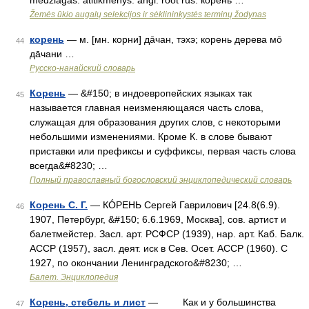
medžiagas. atitikmenys: angl. root rus. корень …
Žemės ūkio augalų selekcijos ir sėklininkystės terminų žodynas
корень
— м. [мн. корни] да̄чан, тэхэ; корень дерева мо̄
44
да̄чани …
Русско-нанайский словарь
Корень
— &#150; в индоевропейских языках так
45
называется главная неизменяющаяся часть слова,
служащая для образования других слов, с некоторыми
небольшими изменениями. Кроме К. в слове бывают
приставки или префиксы и суффиксы, первая часть слова
всегда&#8230; …
Полный православный богословский энциклопедический словарь
Корень С. Г.
— КÓРЕНЬ Сергей Гаврилович [24.8(6.9).
46
1907, Петербург, &#150; 6.6.1969, Москва], сов. артист и
балетмейстер. Засл. арт. РСФСР (1939), нар. арт. Каб. Балк.
АССР (1957), засл. деят. иск в Сев. Осет. АССР (1960). С
1927, по окончании Ленинградского&#8230; …
Балет. Энциклопедия
Корень, стебель и лист
— Как и у большинства
47