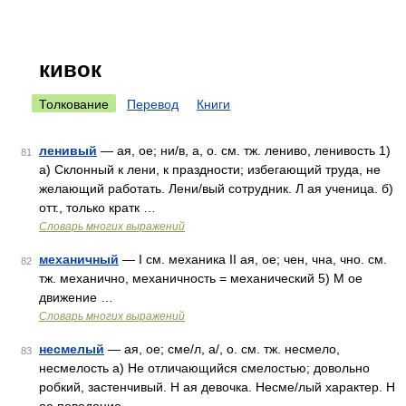
кивок
Толкование
Перевод
Книги
ленивый
— ая, ое; ни/в, а, о. см. тж. лениво, ленивость 1)
81
а) Склонный к лени, к праздности; избегающий труда, не
желающий работать. Лени/вый сотрудник. Л ая ученица. б)
отт., только кратк …
Словарь многих выражений
механичный
— I см. механика II ая, ое; чен, чна, чно. см.
82
тж. механично, механичность = механический 5) М ое
движение …
Словарь многих выражений
несмелый
— ая, ое; сме/л, а/, о. см. тж. несмело,
83
несмелость а) Не отличающийся смелостью; довольно
робкий, застенчивый. Н ая девочка. Несме/лый характер. Н