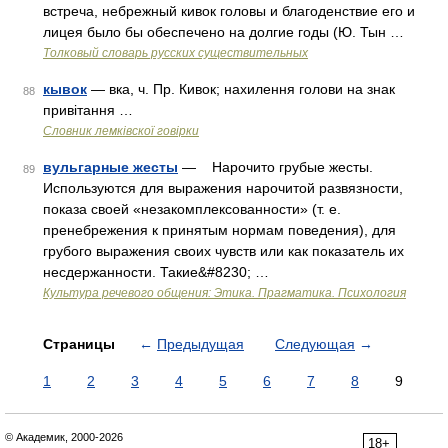
встреча, небрежный кивок головы и благоденствие его и
лицея было бы обеспечено на долгие годы (Ю. Тын …
Толковый словарь русских существительных
кывок
— вка, ч. Пр. Кивок; нахилення голови на знак
88
привітання …
Словник лемківскої говірки
вульгарные жесты
— Нарочито грубые жесты.
89
Используются для выражения нарочитой развязности,
показа своей «незакомплексованности» (т. е.
пренебрежения к принятым нормам поведения), для
грубого выражения своих чувств или как показатель их
несдержанности. Такие&#8230; …
Культура речевого общения: Этика. Прагматика. Психология
Страницы
←
Предыдущая
Следующая
→
1
2
3
4
5
6
7
8
9
© Академик, 2000-2026
18+