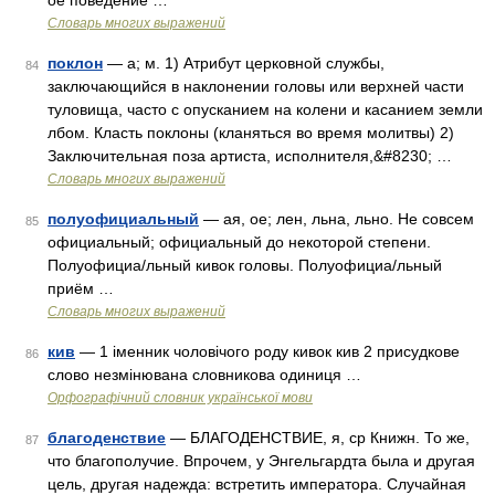
ое поведение …
Словарь многих выражений
поклон
— а; м. 1) Атрибут церковной службы,
84
заключающийся в наклонении головы или верхней части
туловища, часто с опусканием на колени и касанием земли
лбом. Класть поклоны (кланяться во время молитвы) 2)
Заключительная поза артиста, исполнителя,&#8230; …
Словарь многих выражений
полуофициальный
— ая, ое; лен, льна, льно. Не совсем
85
официальный; официальный до некоторой степени.
Полуофициа/льный кивок головы. Полуофициа/льный
приём …
Словарь многих выражений
кив
— 1 іменник чоловічого роду кивок кив 2 присудкове
86
слово незмінювана словникова одиниця …
Орфографічний словник української мови
благоденствие
— БЛАГОДЕНСТВИЕ, я, ср Книжн. То же,
87
что благополучие. Впрочем, у Энгельгардта была и другая
цель, другая надежда: встретить императора. Случайная