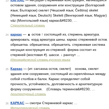
КАРКАС
— несущая стержневая конструкция, являющаяся
23
остовом здания, сооружения или конструкции (Болгарский
язык; Български) скелет (Чешский язык; Čeština) skelet
(Немецкий язык; Deutsch) Skelett (Венгерский язык; Magyar)
váz (Монгольский язык) каркас&#8230; …
Строительный словарь
каркас
— ▲ остов ↑ состоящий из, стержень арматура.
24
армировать. корд арматура шины. каркас стержневой остов.
обрешетка. обрешетина. обрешетить. стержневая система
несущая конструкция из стержней. ферма состоит из
стержней (мостовая #). шасси. ↓ рангоут …
Идеографический словарь русского языка
Каркас
— (ит. carcassa остов, скелет) основа, скелет
25
здания или сооружения, состоящий из скреплённых между
собой столбов и балок. Каркас определяет собой
прочность, устойчивость, долговечность и архитектурную
форму сооружения. (Словарь терминов&#8230; …
Архитектурный словарь
КАРКАС
— смотри Стержневой каркас …
26
Металлургический словарь