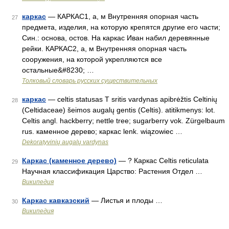
каркас
— КАРКАС1, а, м Внутренняя опорная часть
27
предмета, изделия, на которую крепятся другие его части;
Син.: основа, остов. На каркас Иван набил деревянные
рейки. КАРКАС2, а, м Внутренняя опорная часть
сооружения, на которой укрепляются все
остальные&#8230; …
Толковый словарь русских существительных
каркас
— celtis statusas T sritis vardynas apibrėžtis Celtinių
28
(Celtidaceae) šeimos augalų gentis (Celtis). atitikmenys: lot.
Celtis angl. hackberry; nettle tree; sugarberry vok. Zürgelbaum
rus. каменное дерево; каркас lenk. wiązowiec …
Dekoratyvinių augalų vardynas
Каркас (каменное дерево)
— ? Каркас Celtis reticulata
29
Научная классификация Царство: Растения Отдел …
Википедия
Каркас кавказский
— Листья и плоды …
30
Википедия