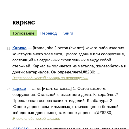
каркас
Толкование
Перевод
Книги
Каркас
— [frame, shell] остов (скелет) какого либо изделия,
21
конструктивного элемента, целого здания или сооружения,
состоящий из отдельных скрепленных между собой
стержней. Каркас выполняется из металла, железобетона и
других материалов. Он определяет&#8230; …
Энциклопедический словарь по металлургии
каркас
— а; м. [итал. carcassa] 1. Остов какого л.
22
сооружения. Стальной к. высотного дома. К. корабля. //
Проволочная основа каких л. изделий. К. абажура. 2.
Южное дерево сем. ильмовых, отличающееся большой
твёрдостью древесины; каменное дерево. ◁&#8230; …
Энциклопедический словарь