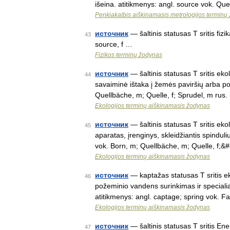
išeina. atitikmenys: angl. source vok. Que
Penkiakalbis aiškinamasis metrologijos terminų
источник
— šaltinis statusas T sritis fiz
43
source, f …
Fizikos terminų žodynas
источник
— šaltinis statusas T sritis ek
44
savaiminė ištaka į žemės paviršių arba po
Quellbäche, m; Quelle, f; Sprudel, m ru
Ekologijos terminų aiškinamasis žodynas
источник
— šaltinis statusas T sritis eko
45
aparatas, įrenginys, skleidžiantis spinduli
vok. Born, m; Quellbäche, m; Quelle, f;
Ekologijos terminų aiškinamasis žodynas
источник
— kaptažas statusas T sritis ek
46
požeminio vandens surinkimas ir specialiai
atitikmenys: angl. captage; spring vok.
Ekologijos terminų aiškinamasis žodynas
источник
— šaltinis statusas T sritis Ene
47