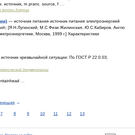
us. источник, m pranc. source, f …
os terminų žodynas
нии)
— источник питания источник питания электроэнергией
ash; [Я.Н.Лугинский, М.С.Фези Жилинская, Ю.С.Кабиров. Англо
ектроэнергетике, Москва, 1999 г.] Характеристики
источник чрезвычайной ситуации: По ГОСТ Р 22.0.03;
технической документации
ntainhead …
дующая
→
7
8
9
10
11
12
13