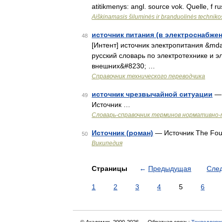
atitikmenys: angl. source vok. Quelle, f r
Aiškinamasis šiluminės ir branduolinės technik
источник питания (в электроснабже
48
[Интент] источник электропитания &md
русский словарь по электротехнике и эл
внешних&#8230; …
Справочник технического переводчика
источник чрезвычайной ситуации
— 
49
Источник …
Словарь-справочник терминов нормативно-
Источник (роман)
— Источник The Fou
50
Википедия
Страницы
←
Предыдущая
Сле
1
2
3
4
5
6