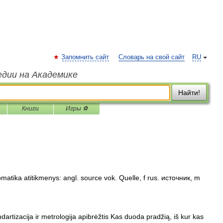
Запомнить сайт
Словарь на свой сайт
RU
едии на Академике
Найти!
Книги
Игры ⚽
omatika atitikmenys: angl. source vok. Quelle, f rus. источник, m
ndartizacija ir metrologija apibrėžtis Kas duoda pradžią, iš kur kas