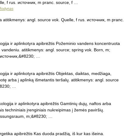
lle, f rus. источник, m pranc. source, f …
 žodynas
ika atitikmenys: angl. source vok. Quelle, f rus. источник, m pranc.
ologija ir aplinkotyra apibrėžtis Požeminio vandens koncentruota
 vandeniu. atitikmenys: angl. source; spring vok. Born, m;
s. источник,&#8230; …
logija ir aplinkotyra apibrėžtis Objektas, daiktas, medžiaga,
uotę arba į aplinką išmetantis teršalų. atitikmenys: angl. source
&#8230; …
ologija ir aplinkotyra apibrėžtis Gamtinių dujų, naftos arba
s techniniais įrenginiais nukreipimas į žemės paviršių.
 Fassungsraum, m;&#8230; …
rgetika apibrėžtis Kas duoda pradžią, iš kur kas išeina.