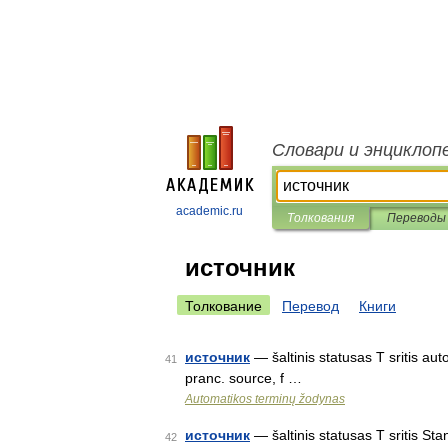
Словари и энциклоп
academic.ru
Толкования
Переводы
источник
Толкование
Перевод
Книги
источник
— šaltinis statusas T sritis aut
41
pranc. source, f …
Automatikos terminų žodynas
источник
— šaltinis statusas T sritis Sta
42