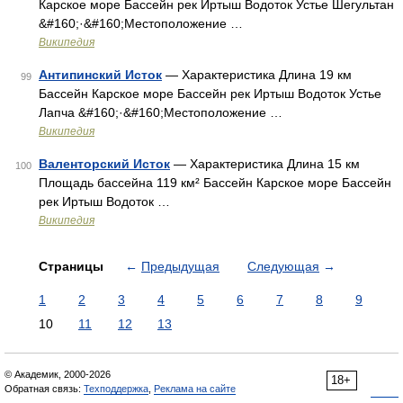
Карское море Бассейн рек Иртыш Водоток Устье Шегультан
&#160;·&#160;Местоположение …
Википедия
Антипинский Исток
— Характеристика Длина 19 км
99
Бассейн Карское море Бассейн рек Иртыш Водоток Устье
Лапча &#160;·&#160;Местоположение …
Википедия
Валенторский Исток
— Характеристика Длина 15 км
100
Площадь бассейна 119 км² Бассейн Карское море Бассейн
рек Иртыш Водоток …
Википедия
Страницы
←
Предыдущая
Следующая
→
1
2
3
4
5
6
7
8
9
10
11
12
13
© Академик, 2000-2026
18+
Обратная связь:
Техподдержка
,
Реклама на сайте