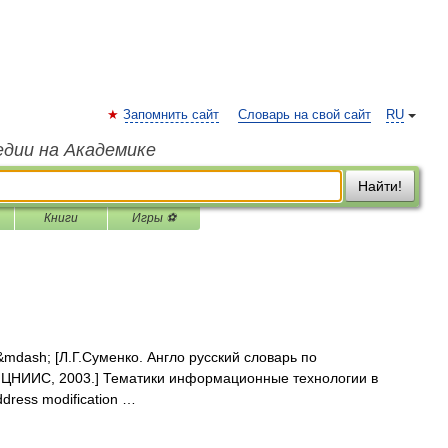
Запомнить сайт
Словарь на свой сайт
RU
едии на Академике
Найти!
Книги
Игры ⚽
dash; [Л.Г.Суменко. Англо русский словарь по
 ЦНИИС, 2003.] Тематики информационные технологии в
ress modification …