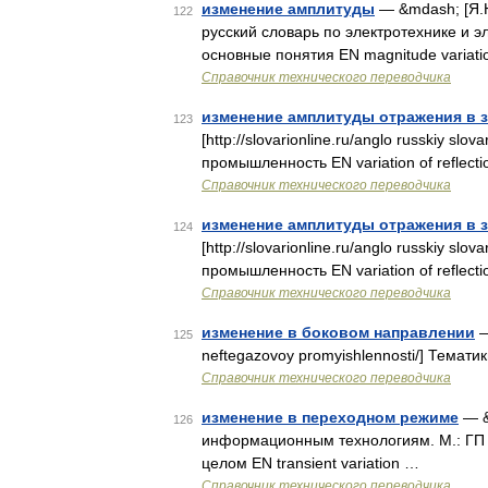
изменение амплитуды
— &mdash; [Я.Н
122
русский словарь по электротехнике и эл
основные понятия EN magnitude variat
Справочник технического переводчика
изменение амплитуды отражения в з
123
[http://slovarionline.ru/anglo russkiy sl
промышленность EN variation of reflectio
Справочник технического переводчика
изменение амплитуды отражения в з
124
[http://slovarionline.ru/anglo russkiy sl
промышленность EN variation of reflectio
Справочник технического переводчика
изменение в боковом направлении
—
125
neftegazovoy promyishlennosti/] Темат
Справочник технического переводчика
изменение в переходном режиме
— &
126
информационным технологиям. М.: ГП
целом EN transient variation …
Справочник технического переводчика