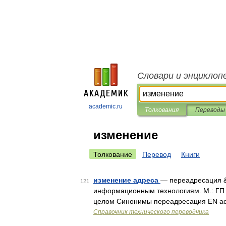
Словари и энциклоп
academic.ru
Толкования
Переводы
изменение
Толкование
Перевод
Книги
изменение адреса
— переадресация &m
121
информационным технологиям. М.: ГП
целом Синонимы переадресация EN add
Справочник технического переводчика