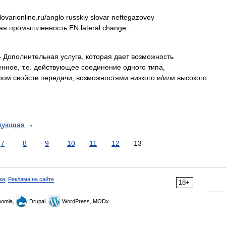
ovarionline.ru/anglo russkiy slovar neftegazovoy
вая промышленность EN lateral change …
Дополнительная услуга, которая дает возможность
нное, т.е. действующее соединение одного типа,
ом свойств передачи, возможностями низкого и/или высокого
дующая
→
7
8
9
10
11
12
13
ка
,
Реклама на сайте
18+
omla,
Drupal,
WordPress, MODx.