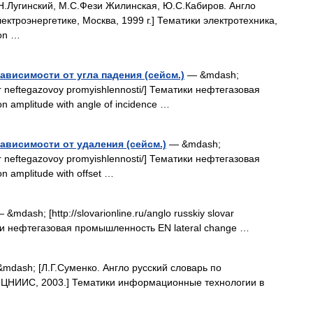
.Лугинский, М.С.Фези Жилинская, Ю.С.Кабиров. Англо
ектроэнергетике, Москва, 1999 г.] Тематики электротехника,
ion …
ависимости от угла падения (сейсм.)
— &mdash;
ovar neftegazovoy promyishlennosti/] Тематики нефтегазовая
n amplitude with angle of incidence …
ависимости от удаления (сейсм.)
— &mdash;
ovar neftegazovoy promyishlennosti/] Тематики нефтегазовая
n amplitude with offset …
 &mdash; [http://slovarionline.ru/anglo russkiy slovar
ики нефтегазовая промышленность EN lateral change …
mdash; [Л.Г.Суменко. Англо русский словарь по
 ЦНИИС, 2003.] Тематики информационные технологии в