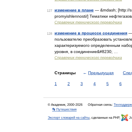
изменение в плане
— &mdash; [http://sl
127
promyishlennosti/] Тематики нефтегазо
Справочник технического переводчика
изменение в процессе соединения
— 
128
пользователю преобразовать установле
характеризуемого определенным набор
уровня, в соединение&#8230; …
Справочник технического переводчика
Страницы
←
Предыдущая
Сле
1
2
3
4
5
6
© Академик, 2000-2026
Обратная связь:
Техподдерж
👣 Путешествия
Экспорт словарей на сайты
, сделанные на PHP,
Jo