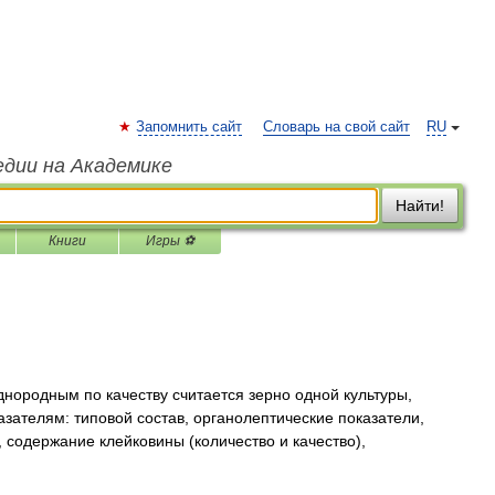
Запомнить сайт
Словарь на свой сайт
RU
едии на Академике
Найти!
Книги
Игры ⚽
ородным по качеству считается зерно одной культуры,
азателям: типовой состав, органолептические показатели,
 содержание клейковины (количество и качество),