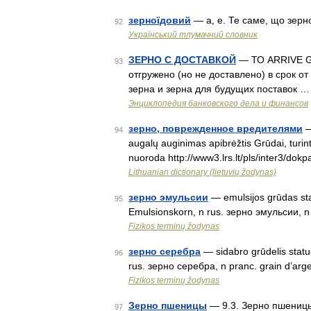
зерноїдовий
— а, е. Те саме, що зер
92
Український тлумачний словник
ЗЕРНО С ДОСТАВКОЙ
— ТО ARRIVE GR
93
отгружено (но не доставлено) в срок от
зерна и зерна для будущих поставок …
Энциклопедия банковского дела и финансов
зерно, поврежденное вредителями
—
94
augalų auginimas apibrėžtis Grūdai, turin
nuoroda http://www3.lrs.lt/pls/inter3/do
Lithuanian dictionary (lietuvių žodynas)
зерно эмульсии
— emulsijos grūdas stat
95
Emulsionskorn, n rus. зерно эмульсии, n
Fizikos terminų žodynas
зерно серебра
— sidabro grūdelis statusa
96
rus. зерно серебра, n pranc. grain d’arg
Fizikos terminų žodynas
Зерно пшеницы
— 9.3. Зерно пшеницы
97