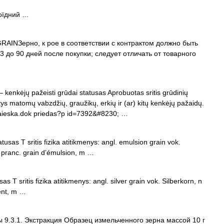
ноїдний …
AINЗерно, к рое в соответствии с контрактом должно быть
 3 до 90 дней после покупки; следует отличать от товарного
 kenkėjų pažeisti grūdai statusas Aprobuotas sritis grūdinių
tys matomų vabzdžių, graužikų, erkių ir (ar) kitų kenkėjų pažaidų.
kpaieska.dok priedas?p id=7392&#8230; …
usas T sritis fizika atitikmenys: angl. emulsion grain vok.
 pranc. grain d’émulsion, m …
s T sritis fizika atitikmenys: angl. silver grain vok. Silberkorn, n
ent, m …
 9.3.1. Экстракция Образец измельченного зерна массой 10 г