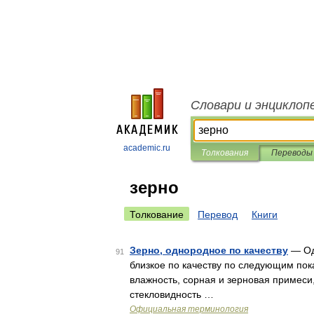
Словари и энциклоп
academic.ru
Толкования
Переводы
зерно
Толкование
Перевод
Книги
Зерно, однородное по качеству
— Одн
91
близкое по качеству по следующим пок
влажность, сорная и зерновая примеси,
стекловидность …
Официальная терминология