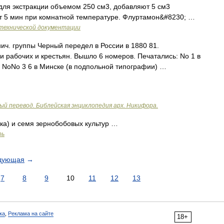
ля экстракции объемом 250 см3, добавляют 5 см3
 5 мин при комнатной температуре. Флуртамон&#8230; …
технической документации
ич. группы Черный передел в России в 1880 81.
 рабочих и крестьян. Вышло 6 номеров. Печатались: No 1 в
, NoNo 3 6 в Минске (в подпольной типографии) …
ый перевод. Библейская энциклопедия арх. Никифора.
ка) и семя зернобобовых культур …
рь
дующая
→
7
8
9
10
11
12
13
ка
,
Реклама на сайте
18+