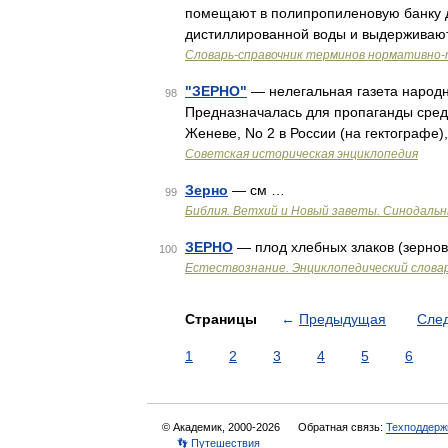
помещают в полипропиленовую банку д
дистиллированной воды и выдерживают
Словарь-справочник терминов нормативно-
"ЗЕРНО"
— нелегальная газета народн
98
Предназначалась для пропаганды среди
Женеве, No 2 в России (на гектографе)
Советская историческая энциклопедия
Зерно
— см …
99
Библия. Ветхий и Новый заветы. Синодальн
ЗЕРНО
— плод хлебных злаков (зернов
100
Естествознание. Энциклопедический слова
Страницы
←
Предыдущая
Сле
1
2
3
4
5
6
© Академик, 2000-2026
Обратная связь:
Техподдерж
👣 Путешествия