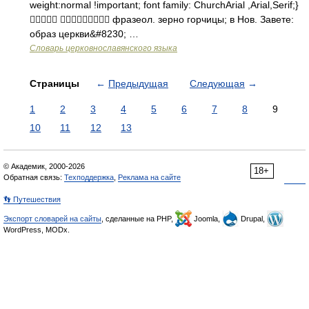
weight:normal !important; font family: ChurchArial ,Arial,Serif;}
  фразеол. зерно горчицы; в Нов. Завете:
образ церкви&#8230; …
Словарь церковнославянского языка
Страницы
←
Предыдущая
Следующая
→
1
2
3
4
5
6
7
8
9
10
11
12
13
© Академик, 2000-2026
18+
Обратная связь:
Техподдержка
,
Реклама на сайте
👣 Путешествия
Экспорт словарей на сайты
, сделанные на PHP,
Joomla,
Drupal,
WordPress, MODx.