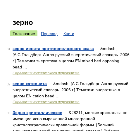
зерно
Толкование
Перевод
Книги
зерно ионита противоположного знака
— &mdash;
81
[А.С.Гольдберг. Англо русский энергетический словарь. 2006
г.] Тематики энергетика в целом EN mixed bed opposing
bead …
Справочник технического переводчика
зерно катионита
— &mdash; [А.С.Гольдберг. Англо русский
82
энергетический словарь. 2006 г.] Тематики энергетика в
целом EN cation bead …
Справочник технического переводчика
Зерно кристаллическое
— &#8211; мелкие кристаллы, не
83
имеющие ясно выраженной многогранной
кристаллографически правильной формы. [Большой