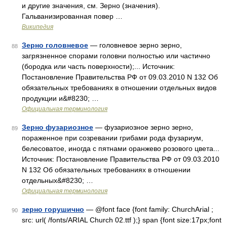
и другие значения, см. Зерно (значения).
Гальванизированная повер …
Википедия
Зерно головневое
— головневое зерно зерно,
88
загрязненное спорами головни полностью или частично
(бородка или часть поверхности);... Источник:
Постановление Правительства РФ от 09.03.2010 N 132 Об
обязательных требованиях в отношении отдельных видов
продукции и&#8230; …
Официальная терминология
Зерно фузариозное
— фузариозное зерно зерно,
89
пораженное при созревании грибами рода фузариум,
белесоватое, иногда с пятнами оранжево розового цвета...
Источник: Постановление Правительства РФ от 09.03.2010
N 132 Об обязательных требованиях в отношении
отдельных&#8230; …
Официальная терминология
зерно горушично
— @font face {font family: ChurchArial ;
90
src: url( /fonts/ARIAL Church 02.ttf );} span {font size:17px;font