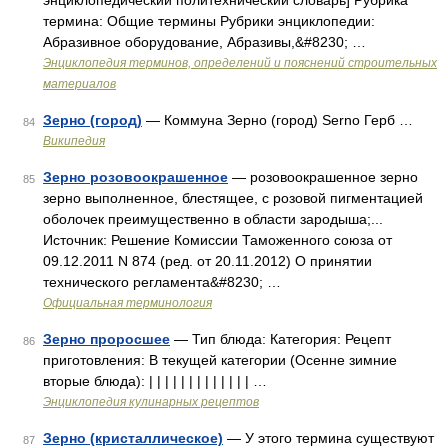
энциклопедический политехнический словарь] Рубрика
термина: Общие термины Рубрики энциклопедии:
Абразивное оборудование, Абразивы,&#8230; …
Энциклопедия терминов, определений и пояснений строительных
материалов
Зерно (город)
— Коммуна Зерно (город) Serno Герб …
84
Википедия
Зерно розовоокрашенное
— розовоокрашенное зерно
85
зерно выполненное, блестящее, с розовой пигментацией
оболочек преимущественно в области зародыша;...
Источник: Решение Комиссии Таможенного союза от
09.12.2011 N 874 (ред. от 20.11.2012) О принятии
технического регламента&#8230; …
Официальная терминология
Зерно проросшее
— Тип блюда: Категория: Рецепт
86
приготовления: В текущей категории (Осенне зимние
вторые блюда): | | | | | | | | | | | | | …
Энциклопедия кулинарных рецептов
Зерно (кристаллическое)
— У этого термина существуют
87