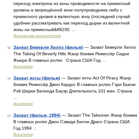
переход электрона из зоны проводимости на примесный
уровень в запрещённой зоне полупроводника либо с
примесного уровня в валентную зону (последний случай
удобнее рассматривать как переход дырки из валентной
зоны на примесный&#8230; …
Физическая энциклопедия
Захват Беверли Хиллз (фильм)
— Захват Беверли Хиллз
48
The Taking Of Beverly Hills Жанр боевик Режиссёр Сидни
Фьюри В главных ролях Страна США Год …
Википедия
Захват яхты (фильм)
— Захват яхты Act Of Piracy Жанр
49
боевик Режиссёр Джон Кардос В главных ролях Гэри Бьюзи
Рэй Шарки Белинда Бауэр Длительность 101 мин. Страна
…
Википедия
Захват (фильм, 1994)
— Захват The Takeover Жанр боевик
50
В главных ролях Джон Сэвидж Билли Драго Страна США
Год 1994 …
Википедия