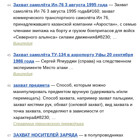
Захват самолёта Ил-76 3 августа 1995 года
— Захват
44
самолёта Ил 76 3 августа 1995 года&#160; захват
коммерческого транспортного самолёта Ил 76,
принадлежавшего казанской компании «Аэростан», с семью
членами экипажа на борту и грузом боеприпасов для войск
«Северного альянса» силами движения&#8230; …
Википедия
Захват самолёта ТУ-134 в аэропорту Уфы 20 сентября
45
1986 года
— Сергей Ягмурджи (справа) на следственном
эксперименте Место атаки …
Википедия
захват предмета
— Способ, которым можно
46
манипулировать предметом вручную (удерживать и/или
перемещать). Способ захвата, например захват пальцами,
захват кистями рук, обхват (силовой захват), вид захвата и
точка захвата, определяют в зависимости от
характера&#8230; …
Справочник технического переводчика
ЗАХВАТ НОСИТЕЛЕЙ ЗАРЯДА
— в полупроводниках
47