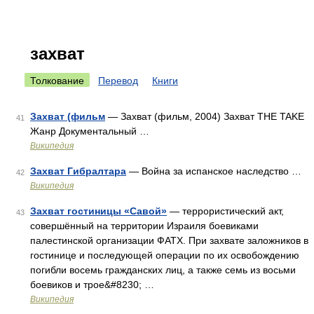
захват
Толкование
Перевод
Книги
Захват (фильм
— Захват (фильм, 2004) Захват THE TAKE
41
Жанр Документальный …
Википедия
Захват Гибралтара
— Война за испанское наследство …
42
Википедия
Захват гостиницы «Савой»
— террористический акт,
43
совершённый на территории Израиля боевиками
палестинской организации ФАТХ. При захвате заложников в
гостинице и последующей операции по их освобождению
погибли восемь гражданских лиц, а также семь из восьми
боевиков и трое&#8230; …
Википедия