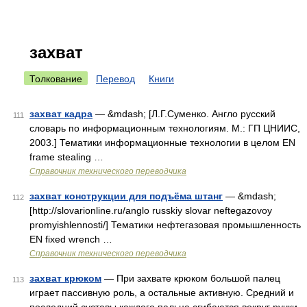
захват
Толкование
Перевод
Книги
захват кадра
— &mdash; [Л.Г.Суменко. Англо русский
111
словарь по информационным технологиям. М.: ГП ЦНИИС,
2003.] Тематики информационные технологии в целом EN
frame stealing …
Справочник технического переводчика
захват конструкции для подъёма штанг
— &mdash;
112
[http://slovarionline.ru/anglo russkiy slovar neftegazovoy
promyishlennosti/] Тематики нефтегазовая промышленность
EN fixed wrench …
Справочник технического переводчика
захват крюком
— При захвате крюком большой палец
113
играет пассивную роль, а остальные активную. Средний и