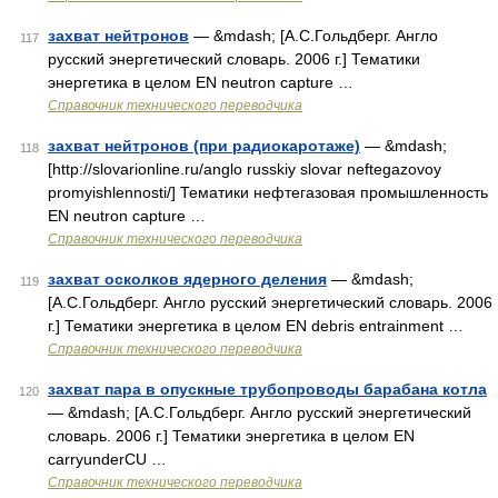
захват нейтронов
— &mdash; [А.С.Гольдберг. Англо
117
русский энергетический словарь. 2006 г.] Тематики
энергетика в целом EN neutron capture …
Справочник технического переводчика
захват нейтронов (при радиокаротаже)
— &mdash;
118
[http://slovarionline.ru/anglo russkiy slovar neftegazovoy
promyishlennosti/] Тематики нефтегазовая промышленность
EN neutron capture …
Справочник технического переводчика
захват осколков ядерного деления
— &mdash;
119
[А.С.Гольдберг. Англо русский энергетический словарь. 2006
г.] Тематики энергетика в целом EN debris entrainment …
Справочник технического переводчика
захват пара в опускные трубопроводы барабана котла
120
— &mdash; [А.С.Гольдберг. Англо русский энергетический
словарь. 2006 г.] Тематики энергетика в целом EN
carryunderCU …
Справочник технического переводчика