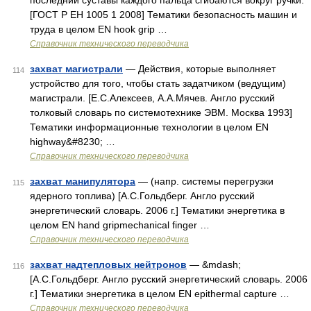
последний суставы каждого пальца сгибаются вокруг ручки.
[ГОСТ Р ЕН 1005 1 2008] Тематики безопасность машин и
труда в целом EN hook grip …
Справочник технического переводчика
захват магистрали
— Действия, которые выполняет
114
устройство для того, чтобы стать задатчиком (ведущим)
магистрали. [Е.С.Алексеев, А.А.Мячев. Англо русский
толковый словарь по системотехнике ЭВМ. Москва 1993]
Тематики информационные технологии в целом EN
highway&#8230; …
Справочник технического переводчика
захват манипулятора
— (напр. системы перегрузки
115
ядерного топлива) [А.С.Гольдберг. Англо русский
энергетический словарь. 2006 г.] Тематики энергетика в
целом EN hand gripmechanical finger …
Справочник технического переводчика
захват надтепловых нейтронов
— &mdash;
116
[А.С.Гольдберг. Англо русский энергетический словарь. 2006
г.] Тематики энергетика в целом EN epithermal capture …
Справочник технического переводчика