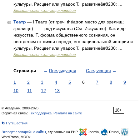
культуры. Расцвет или упадок Т., развитие&#8230; …
Большая советская энциклопедия
Театр
— I Театр (от греч. théatron место для зрелищ;
60
зрелище) род искусства (См. Искусство). Как и др.
искусства, Т. форма общественного сознания, он
неотделим от жизни народа, его национальной истории и
культуры. Расцвет или упадок Т., развитие&#8230; …
Большая советская энциклопедия
Страницы
←
Предыдущая
Следующая
→
1
2
3
4
5
6
7
8
9
10
11
12
13
© Академик, 2000-2026
18+
Обратная связь:
Техподдержка
,
Реклама на сайте
👣 Путешествия
Экспорт словарей на сайты
, сделанные на PHP,
Joomla,
Drupal,
WordPress, MODx.