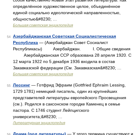
собой качественно новый этап развития литературы. Как
определённое художественное целое, объединённое
единой социально идеологической направленностью,
общностью&#8230; …
Большая советская энциклопедия
Азербайджанская Советская Социалистическая
54
Республика
— (Азербайджан Совет Сосиалист
Республикасы) Азербайджан. I. Общие сведения
Азербайджанская ССР образована 28 апреля 1920. С
12 марта 1922 по 5 декабря 1936 входила в состав
Закавказской федерации (См. Закавказская&#8230; …
Большая советская энциклопедия
Лессинг
— Готфрид Эфраим (Gottfried Ephraim Lessing,
55
1729 1781) немецкий писатель, один из крупнейших
представителей литературы европейского Просвещения
(см.). Родился в саксонском городке Каменец в семье
пастора. С 1746 студент Лейпцигского
университета;&#8230; …
Литературная энциклопедия
Драма (род литературы)
— У этого термина существуют и
56