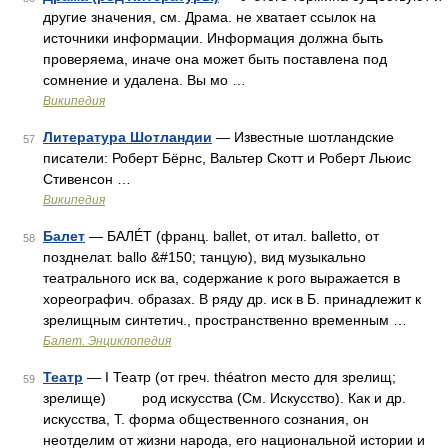
другие значения, см. Драма. не хватает ссылок на
источники информации. Информация должна быть
проверяема, иначе она может быть поставлена под
сомнение и удалена. Вы мо …
Википедия
Литература Шотландии
— Известные шотландские
57
писатели: Роберт Бёрнс, Вальтер Скотт и Роберт Льюис
Стивенсон …
Википедия
Балет
— БАЛÉТ (франц. ballet, от итал. balletto, от
58
позднелат. ballo &#150; танцую), вид музыкально
театрального иск ва, содержание к рого выражается в
хореографич. образах. В ряду др. иск в Б. принадлежит к
зрелищным синтетич., пространственно временным …
Балет. Энциклопедия
Театр
— I Театр (от греч. théatron место для зрелищ;
59
зрелище) род искусства (См. Искусство). Как и др.
искусства, Т. форма общественного сознания, он
неотделим от жизни народа, его национальной истории и