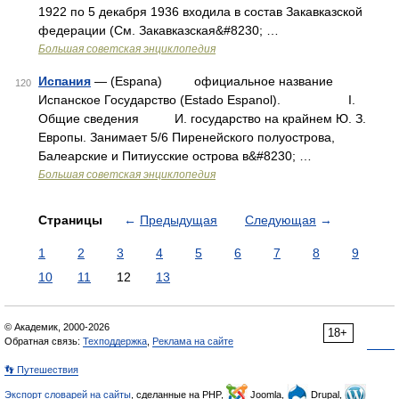
1922 по 5 декабря 1936 входила в состав Закавказской
федерации (См. Закавказская&#8230; …
Большая советская энциклопедия
Испания
— (Espana) официальное название
120
Испанское Государство (Estado Espanol). I.
Общие сведения И. государство на крайнем Ю. З.
Европы. Занимает 5/6 Пиренейского полуострова,
Балеарские и Питиусские острова в&#8230; …
Большая советская энциклопедия
Страницы
←
Предыдущая
Следующая
→
1
2
3
4
5
6
7
8
9
10
11
12
13
© Академик, 2000-2026
18+
Обратная связь:
Техподдержка
,
Реклама на сайте
👣 Путешествия
Экспорт словарей на сайты
, сделанные на PHP,
Joomla,
Drupal,