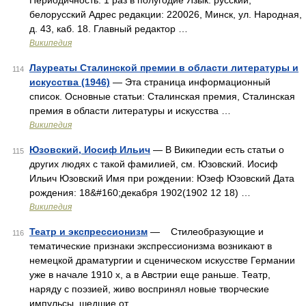
Периодичность: 1 раз в полугодие Язык: русский,
белорусский Адрес редакции: 220026, Минск, ул. Народная,
д. 43, каб. 18. Главный редактор …
Википедия
Лауреаты Сталинской премии в области литературы и
114
искусства (1946)
— Эта страница информационный
список. Основные статьи: Сталинская премия, Сталинская
премия в области литературы и искусства …
Википедия
Юзовский, Иосиф Ильич
— В Википедии есть статьи о
115
других людях с такой фамилией, см. Юзовский. Иосиф
Ильич Юзовский Имя при рождении: Юзеф Юзовский Дата
рождения: 18&#160;декабря 1902(1902 12 18) …
Википедия
Театр и экспрессионизм
— Стилеобразующие и
116
тематические признаки экспрессионизма возникают в
немецкой драматургии и сценическом искусстве Германии
уже в начале 1910 х, а в Австрии еще раньше. Театр,
наряду с поэзией, живо воспринял новые творческие
импульсы, шедшие от …