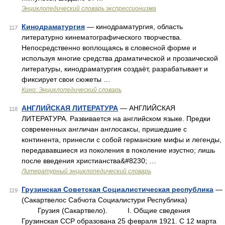
Энциклопедический словарь экспрессионизма
Кинодраматургия
— кинодраматургия, область
117
литературно кинематографического творчества.
Непосредственно воплощаясь в словесной форме и
используя многие средства драматической и прозаической
литературы, кинодраматургия создаёт, разрабатывает и
фиксирует свои сюжеты …
Кино: Энциклопедический словарь
АНГЛИЙСКАЯ ЛИТЕРАТУРА
— АНГЛИЙСКАЯ
118
ЛИТЕРАТУРА. Развивается на английском языке. Предки
современных англичан англосаксы, пришедшие с
континента, принесли с собой германские мифы и легенды,
передававшиеся из поколения в поколение изустно; лишь
после введения христианства&#8230; …
Литературный энциклопедический словарь
Грузинская Советская Социалистическая республика
—
119
(Сакартвелос Сабчота Социалистури Республика)
Грузия (Сакартвело). I. Общие сведения
Грузинская ССР образована 25 февраля 1921. С 12 марта