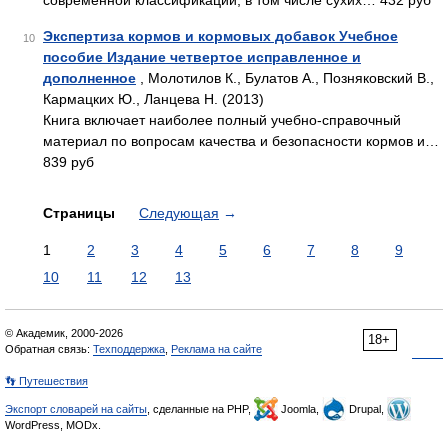
современной классификации, в том числе сухих… 432 руб
Экспертиза кормов и кормовых добавок Учебное
10
пособие Издание четвертое исправленное и
дополненное
, Молотилов К., Булатов А., Позняковский В.,
Кармацких Ю., Ланцева Н. (2013)
Книга включает наиболее полный учебно-справочный
материал по вопросам качества и безопасности кормов и…
839 руб
Страницы
Следующая
→
1
2
3
4
5
6
7
8
9
10
11
12
13
© Академик, 2000-2026
18+
Обратная связь:
Техподдержка
,
Реклама на сайте
👣 Путешествия
Экспорт словарей на сайты
, сделанные на PHP,
Joomla,
Drupal,
WordPress, MODx.