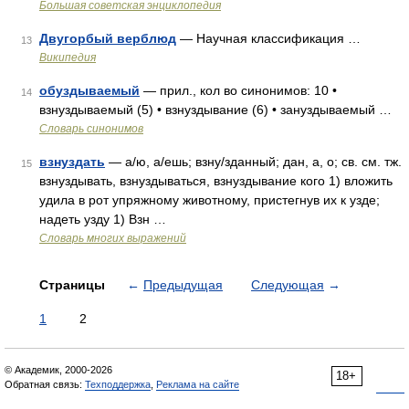
Большая советская энциклопедия
Двугорбый верблюд
— Научная классификация …
13
Википедия
обуздываемый
— прил., кол во синонимов: 10 •
14
взнуздываемый (5) • взнуздывание (6) • зануздываемый …
Словарь синонимов
взнуздать
— а/ю, а/ешь; взну/зданный; дан, а, о; св. см. тж.
15
взнуздывать, взнуздываться, взнуздывание кого 1) вложить
удила в рот упряжному животному, пристегнув их к узде;
надеть узду 1) Взн …
Словарь многих выражений
Страницы
←
Предыдущая
Следующая
→
1
2
© Академик, 2000-2026
18+
Обратная связь:
Техподдержка
,
Реклама на сайте