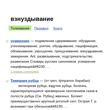
взнуздывание
Толкование
Перевод
Книги
усмирение
— подавление сдерживание; обуздание,
11
утихомиривание, унятие, обуздывание, пацификация,
обламывание, укрощение, прищучивание, взнуздывание,
замирение. Ant. развязывание, подстрекательство,
разжигание Словарь русских синонимов. усмирение
пацификация&#8230; …
Словарь синонимов
Тимпания рубца
— (от греч. týmpanon барабан)
12
метеоризм рубца, вздутие рубца, болезнь,
характеризующаяся чрезмерным скоплением газов в
полости рубца (См. Рубец) жвачных. Болеет
преимущественно крупный рогатый скот. Острая Т. р.
возникает при обильном&#8230; …