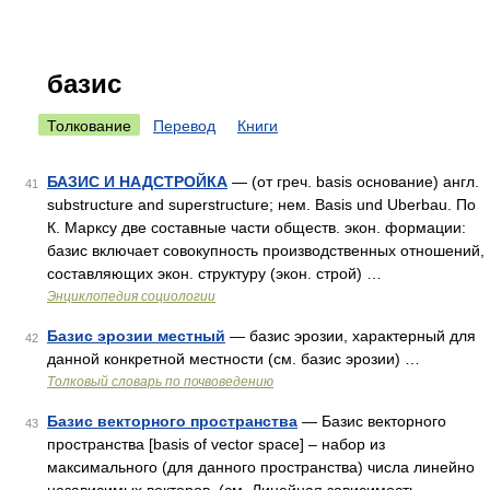
базис
Толкование
Перевод
Книги
БАЗИС И НАДСТРОЙКА
— (от греч. basis основание) англ.
41
substructure and superstructure; нем. Basis und Uberbau. По
К. Марксу две составные части обществ. экон. формации:
базис включает совокупность производственных отношений,
составляющих экон. структуру (экон. строй) …
Энциклопедия социологии
Базис эрозии местный
— базис эрозии, характерный для
42
данной конкретной местности (см. базис эрозии) …
Толковый словарь по почвоведению
Базис векторного пространства
— Базис векторного
43
пространства [basis of vector space] – набор из
максимального (для данного пространства) числа линейно