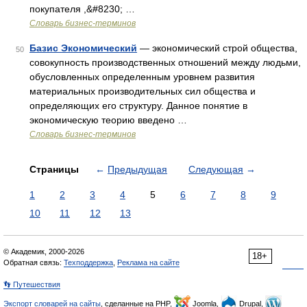
покупателя ,&#8230; …
Словарь бизнес-терминов
Базис Экономический
— экономический строй общества,
50
совокупность производственных отношений между людьми,
обусловленных определенным уровнем развития
материальных производительных сил общества и
определяющих его структуру. Данное понятие в
экономическую теорию введено …
Словарь бизнес-терминов
Страницы
←
Предыдущая
Следующая
→
1
2
3
4
5
6
7
8
9
10
11
12
13
© Академик, 2000-2026
18+
Обратная связь:
Техподдержка
,
Реклама на сайте
👣 Путешествия
Экспорт словарей на сайты
, сделанные на PHP,
Joomla,
Drupal,