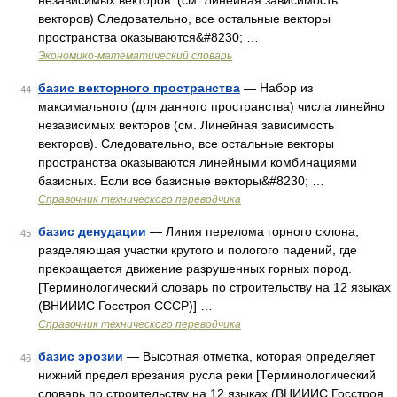
независимых векторов. (см. Линейная зависимость
векторов) Следовательно, все остальные векторы
пространства оказываются&#8230; …
Экономико-математический словарь
базис векторного пространства
— Набор из
44
максимального (для данного пространства) числа линейно
независимых векторов (см. Линейная зависимость
векторов). Следовательно, все остальные векторы
пространства оказываются линейными комбинациями
базисных. Если все базисные векторы&#8230; …
Справочник технического переводчика
базис денудации
— Линия перелома горного склона,
45
разделяющая участки крутого и пологого падений, где
прекращается движение разрушенных горных пород.
[Терминологический словарь по строительству на 12 языках
(ВНИИИС Госстроя СССР)] …
Справочник технического переводчика
базис эрозии
— Высотная отметка, которая определяет
46
нижний предел врезания русла реки [Терминологический
словарь по строительству на 12 языках (ВНИИИС Госстроя