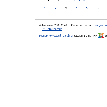
1
2
3
4
5
6
© Академик, 2000-2026
Обратная связь:
Техподдерж
👣 Путешествия
Экспорт словарей на сайты
, сделанные на PHP,
Jo