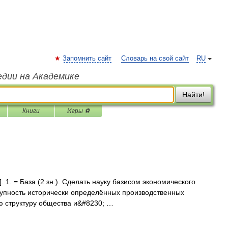
Запомнить сайт
Словарь на свой сайт
RU
едии на Академике
Найти!
Книги
Игры ⚽
]. 1. = База (2 зн.). Сделать науку базисом экономического
окупность исторически определённых производственных
 структуру общества и&#8230; …