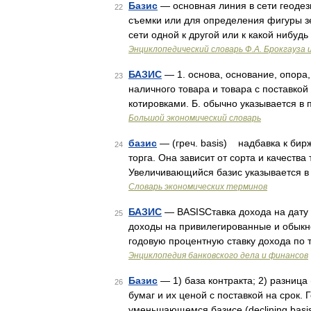
Базис
— основная линия в сети геодез
22
съемки или для определения фигуры зе
сети одной к другой или к какой нибу
Энциклопедический словарь Ф.А. Брокгауза 
БАЗИС
— 1. основа, основание, опора,
23
наличного товара и товара с поставко
котировками. Б. обычно указывается в
Большой экономический словарь
базис
— (греч. basis) надбавка к бир
24
торга. Она зависит от сорта и качества
Увеличивающийся базис указывается в
Словарь экономических терминов
БАЗИС
— BASISСтавка дохода на дату 
25
доходы на привилегированные и обыкн
годовую процентную ставку дохода по 
Энциклопедия банковского дела и финансов
Базис
— 1) база контракта; 2) разниц
26
бумаг и их ценой с поставкой на срок.
уменьшающемся базисе (declining basis