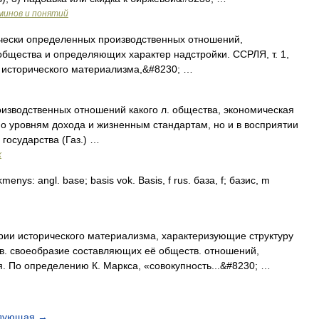
минов и понятий
чески определенных производственных отношений,
бщества и определяющих характер надстройки. ССРЛЯ, т. 1,
и исторического материализма,&#8230; …
изводственных отношений какого л. общества, экономическая
по уровням дохода и жизненным стандартам, но и в восприятии
государства (Газ.) …
х
ikmenys: angl. base; basis vok. Basis, f rus. база, f; базис, m
исторического материализма, характеризующие структуру
в. своеобразие составляющих её обществ. отношений,
я. По определению К. Маркса, «совокупность...&#8230; …
дующая
→