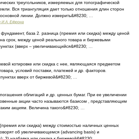
ических треугольников, измеряемых для топографической
мли. Вся триангуляция дает только отношения длин сторон
дь основной линии. Должно измерить&#8230; …
и И.А. Ефрона
 фундамент, база 2. разница (премия или скидка) между ценой
й на срок, между ценой реального товара и биржевыми
 пунктах (вверх – увеличивающийся&#8230; …
жевой котировке или скидка с нее, являющаяся предметом
 товара, условий поставки, платежей и др. факторов.
 пунктах вверх от биржевой&#8230; …
погашения облигаций и др. ценных бумаг. При ее увеличении
овенные акции часто называются базисом , представляющим
таким акциям. Величина такого&#8230; …
а (премия или скидка) между стоимостью наличных ценных
 Говорят об увеличивающемся (advancing basis) и
); 3) надбавка или скидка к биржевой&#8230; …