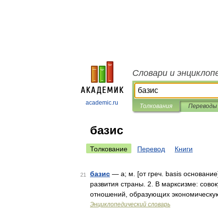
Словари и энциклоп
academic.ru
Толкования
Переводы
базис
Толкование
Перевод
Книги
базис
— а; м. [от греч. basis основание
21
развития страны. 2. В марксизме: сов
отношений, образующих экономическую
Энциклопедический словарь