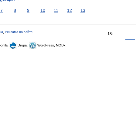
7
8
9
10
11
12
13
ка
,
Реклама на сайте
18+
omla,
Drupal,
WordPress, MODx.