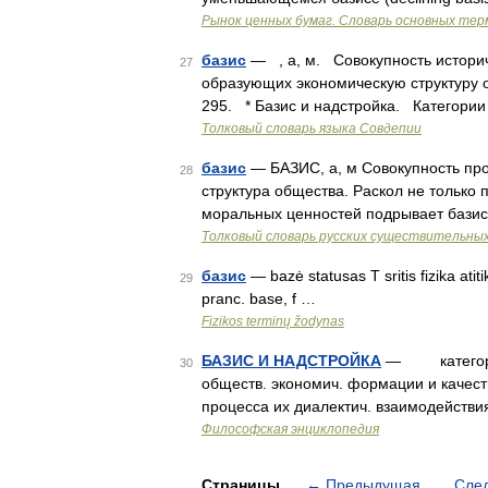
Рынок ценных бумаг. Словарь основных тер
базис
— , а, м. Совокупность истори
27
образующих экономическую структуру о
295. * Базис и надстройка. Категори
Толковый словарь языка Совдепии
базис
— БАЗИС, а, м Совокупность про
28
структура общества. Раскол не только 
моральных ценностей подрывает базис 
Толковый словарь русских существительны
базис
— bazė statusas T sritis fizika atit
29
pranc. base, f …
Fizikos terminų žodynas
БАЗИС И НАДСТРОЙКА
— категории 
30
обществ. экономич. формации и качест
процесса их диалектич. взаимодействи
Философская энциклопедия
Страницы
←
Предыдущая
Сле