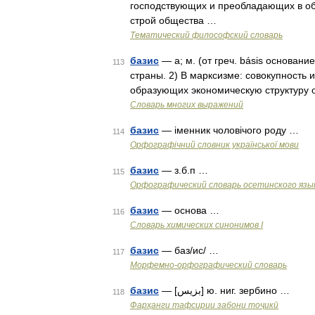
господствующих и преобладающих в об
строй общества …
Тематический философский словарь
базис
— а; м. (от греч. básis основани
113
страны. 2) В марксизме: совокупность
образующих экономическую структуру
Словарь многих выражений
базис
— іменник чоловічого роду …
114
Орфографічний словник української мови
базис
— з.б.п …
115
Орфографический словарь осетинского язы
базис
— основа …
116
Cловарь химических синонимов I
базис
— баз/ис/ …
117
Морфемно-орфографический словарь
базис
— [بزيس] ю. ниг. зербино …
118
Фарҳанги тафсирии забони тоҷикӣ