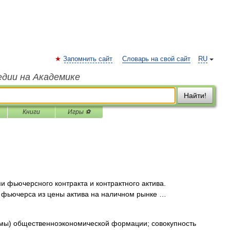
Запомнить сайт
Словарь на свой сайт
RU
едии на Академике
Найти!
Книги
Игры ⚽
 фьючерсного контракта и контрактного актива.
 фьючерса из цены актива на наличном рынке …
мы) общественноэкономической формации; совокупность