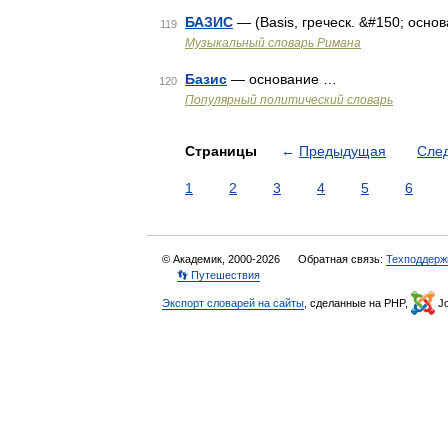
БАЗИС
— (Basis, греческ. &#150; осно
119
Музыкальный словарь Римана
Базис
— основание …
120
Популярный политический словарь
Страницы
←
Предыдущая
Сле
1
2
3
4
5
6
© Академик, 2000-2026
Обратная связь:
Техподдерж
👣 Путешествия
Экспорт словарей на сайты
, сделанные на PHP,
Jo