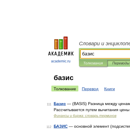
Словари и энциклоп
academic.ru
Толкования
Переводы
базис
Толкование
Перевод
Книги
Базис
— (BASIS) Разница между ценами
111
Рассчитывается путем вычитания цены
Финансы и биржа: словарь терминов
БАЗИС
— основной элемент (подсисте
112