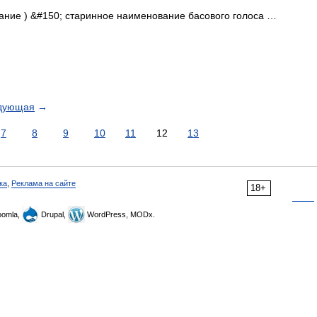
вание ) &#150; старинное наименование басового голоса …
дующая
→
7
8
9
10
11
12
13
ка
,
Реклама на сайте
18+
omla,
Drupal,
WordPress, MODx.