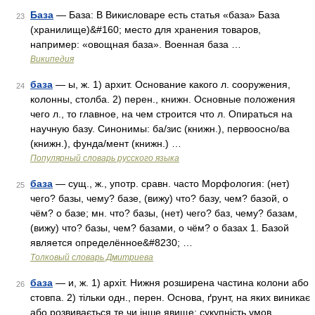
База
— База: В Викисловаре есть статья «база» База
23
(хранилище)&#160; место для хранения товаров,
например: «овощная база». Военная база …
Википедия
база
— ы, ж. 1) архит. Основание какого л. сооружения,
24
колонны, столба. 2) перен., книжн. Основные положения
чего л., то главное, на чем строится что л. Опираться на
научную базу. Синонимы: ба/зис (книжн.), первоосно/ва
(книжн.), фунда/мент (книжн.) …
Популярный словарь русского языка
база
— сущ., ж., употр. сравн. часто Морфология: (нет)
25
чего? базы, чему? базе, (вижу) что? базу, чем? базой, о
чём? о базе; мн. что? базы, (нет) чего? баз, чему? базам,
(вижу) что? базы, чем? базами, о чём? о базах 1. Базой
является определённое&#8230; …
Толковый словарь Дмитриева
база
— и, ж. 1) архіт. Нижня розширена частина колони або
26
стовпа. 2) тільки одн., перен. Основа, ґрунт, на яких виникає
або розвивається те чи інше явище; сукупність умов,