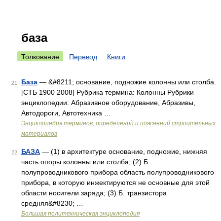
база
Толкование
Перевод
Книги
База
— &#8211; основание, подножие колонны или столба.
21
[СТБ 1900 2008] Рубрика термина: Колонны Рубрики
энциклопедии: Абразивное оборудование, Абразивы,
Автодороги, Автотехника …
Энциклопедия терминов, определений и пояснений строительных
материалов
БАЗА
— (1) в архитектуре основание, подножие, нижняя
22
часть опоры колонны или столба; (2) Б.
полупроводникового прибора область полупроводникового
прибора, в которую инжектируются не основные для этой
области носители заряда; (3) Б. транзистора
средняя&#8230; …
Большая политехническая энциклопедия