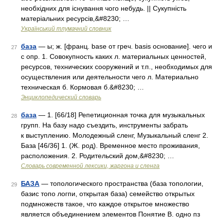
необхідних для існування чого небудь. || Сукупність
матеріальних ресурсів,&#8230; …
Український тлумачний словник
база
— ы; ж. [франц. base от греч. basis основание]. чего и
27
с опр. 1. Совокупность каких л. материальных ценностей,
ресурсов, технических сооружений и т.п., необходимых для
осуществления или деятельности чего л. Материально
техническая б. Кормовая б.&#8230; …
Энциклопедический словарь
база
— 1. [66/18] Репетиционная точка для музыкальных
28
групп. На базу надо съездить, инструменты забрать
к выступлению. Молодежный сленг, Музыкальный сленг 2.
База [46/36] 1. (Ж. род). Временное место проживания,
расположения. 2. Родительский дом,&#8230; …
Cловарь современной лексики, жаргона и сленга
БАЗА
— топологического пространства (база топологии,
29
базис топо логпи, открытая база) семейство открытых
подмножеств такое, что каждое открытое множество
является объединением элементов Понятие В. одно пз