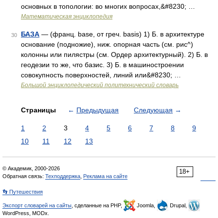
основных в топологии: во многих вопросах,&#8230; …
Математическая энциклопедия
БАЗА
— (франц. base, от греч. basis) 1) Б. в архитектуре
30
основание (подножие), ниж. опорная часть (см. рис^)
колонны или пилястры (см. Ордер архитектурный). 2) Б. в
геодезии то же, что базис. 3) Б. в машиностроении
совокупность поверхностей, линий или&#8230; …
Большой энциклопедический политехнический словарь
Страницы
←
Предыдущая
Следующая
→
1
2
3
4
5
6
7
8
9
10
11
12
13
© Академик, 2000-2026
18+
Обратная связь:
Техподдержка
,
Реклама на сайте
👣 Путешествия
Экспорт словарей на сайты
, сделанные на PHP,
Joomla,
Drupal,
WordPress, MODx.