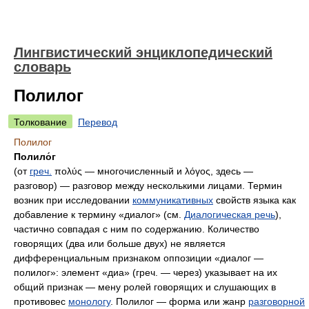
Лингвистический энциклопедический
словарь
Полилог
Толкование
Перевод
Полилог
Полило́г
(от
греч.
πολύς
— многочисленный и
λόγος
, здесь —
разговор) — разговор между несколькими лицами. Термин
возник при исследовании
коммуникативных
свойств языка как
добавление к термину «диалог» (см.
Диалогическая речь
),
частично совпадая с ним по содержанию. Количество
говорящих (два или больше двух) не является
дифференциальным признаком оппозиции «диалог —
полилог»: элемент «диа» (греч. — через) указывает на их
общий признак — мену ролей говорящих и слушающих в
противовес
монологу
. Полилог — форма или жанр
разговорной