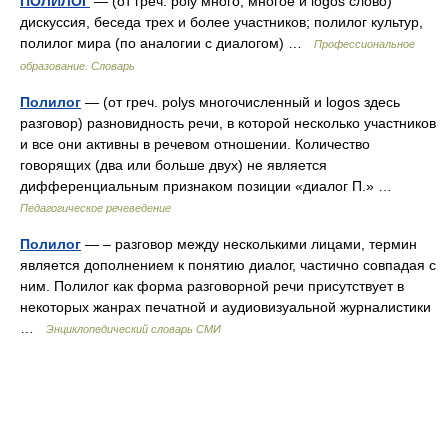
ПОЛИЛОГ
— (от греч. poly много, многое и logos слово)
дискуссия, беседа трех и более участников; полилог культур,
полилог мира (по аналогии с диалогом) …
Профессиональное
образование. Словарь
Полилог
— (от греч. polys многочисленный и logos здесь
разговор) разновидность речи, в которой несколько участников
и все они активны в речевом отношении. Количество
говорящих (два или больше двух) не является
дифференциальным признаком позиции «диалог П.» …
Педагогическое речеведение
Полилог
— – разговор между несколькими лицами, термин
является дополнением к понятию диалог, частично совпадая с
ним. Полилог как форма разговорной речи присутствует в
некоторых жанрах печатной и аудиовизуальной журналистики
…
Энциклопедический словарь СМИ