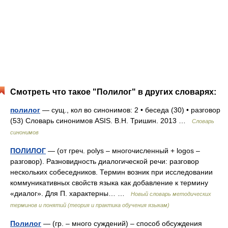
Смотреть что такое "Полилог" в других словарях:
полилог
— сущ., кол во синонимов: 2 • беседа (30) • разговор
(53) Словарь синонимов ASIS. В.Н. Тришин. 2013 …
Словарь
синонимов
ПОЛИЛОГ
— (от греч. polys – многочисленный + logos –
разговор). Разновидность диалогической речи: разговор
нескольких собеседников. Термин возник при исследовании
коммуникативных свойств языка как добавление к термину
«диалог». Для П. характерны… …
Новый словарь методических
терминов и понятий (теория и практика обучения языкам)
Полилог
— (гр. – много суждений) – способ обсуждения