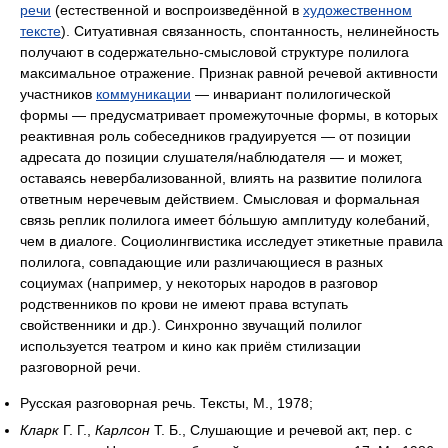
речи
(естественной и воспроизведённой в
художественном
тексте
). Ситуативная связанность, спонтанность, нелинейность
получают в содержательно-смысловой структуре полилога
максимальное отражение. Признак равной речевой активности
участников
коммуникации
— инвариант полилогической
формы — предусматривает промежуточные формы, в которых
реактивная роль собеседников градуируется — от позиции
адресата до позиции слушателя​/​наблюдателя — и может,
оставаясь невербализованной, влиять на развитие полилога
ответным неречевым действием. Смысловая и формальная
связь реплик полилога имеет бо́льшую амплитуду колебаний,
чем в диалоге. Социолингвистика исследует этикетные правила
полилога, совпадающие или различающиеся в разных
социумах (например, у некоторых народов в разговор
родственников по крови не имеют права вступать
свойственники и др.). Синхронно звучащий полилог
используется театром и кино как приём стилизации
разговорной речи.
Русская разговорная речь. Тексты, М., 1978;
Кларк
Г. Г.,
Карлсон
Т. Б., Слушающие и речевой акт, пер. с