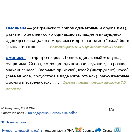
Омонимы
— (от греческого homos одинаковый и onyma имя),
разные по значению, но одинаково звучащие и пишущиеся
единицы языка (слова, морфемы и др.), например “рысь” бег и
“рысь” животное. …
Иллюстрированный энциклопедический словарь
омонимы
— (др. греч. ομος < homos одинаковый + onyma,
ονυμά имя) Слова, имеющие одинаковое звучание, но разное
значение: коса1 (девичья прическа), коса2 (инструмент), коса3
(речная коса, полуостров в виде узкой отмели). Межъязыковые
омонимы встречаются… …
Словарь лингвистических терминов Т.В.
Жеребило
© Академик, 2000-2026
18+
Обратная связь:
Техподдержка
,
Реклама на сайте
👣 Путешествия
Экспорт словарей на сайты
, сделанные на PHP,
Joomla,
Drupal,