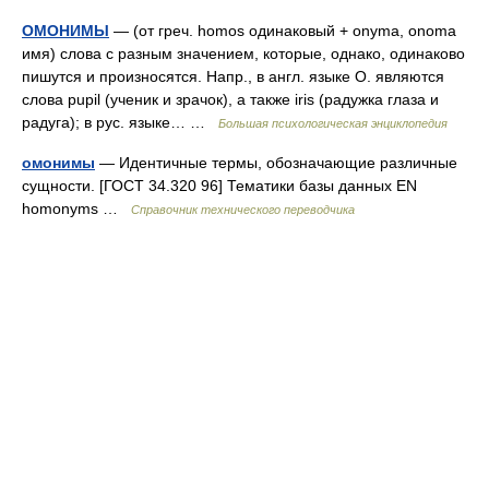
ОМОНИМЫ
— (от греч. homos одинаковый + onyma, onoma
имя) слова с разным значением, которые, однако, одинаково
пишутся и произносятся. Напр., в англ. языке О. являются
слова pupil (ученик и зрачок), а также iris (радужка глаза и
радуга); в рус. языке… …
Большая психологическая энциклопедия
омонимы
— Идентичные термы, обозначающие различные
сущности. [ГОСТ 34.320 96] Тематики базы данных EN
homonyms …
Справочник технического переводчика