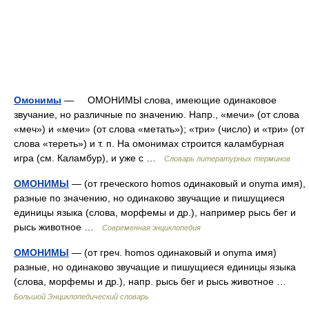
Омонимы
— ОМОНИМЫ слова, имеющие одинаковое
звучание, но различные по значению. Напр., «мечи» (от слова
«меч») и «мечи» (от слова «метать»); «три» (число) и «три» (от
слова «тереть») и т. п. На омонимах строится каламбурная
игра (см. Каламбур), и уже с …
Словарь литературных терминов
ОМОНИМЫ
— (от греческого homos одинаковый и onyma имя),
разные по значению, но одинаково звучащие и пишущиеся
единицы языка (слова, морфемы и др.), например рысь бег и
рысь животное …
Современная энциклопедия
ОМОНИМЫ
— (от греч. homos одинаковый и onyma имя)
разные, но одинаково звучащие и пишущиеся единицы языка
(слова, морфемы и др.), напр. рысь бег и рысь животное …
Большой Энциклопедический словарь