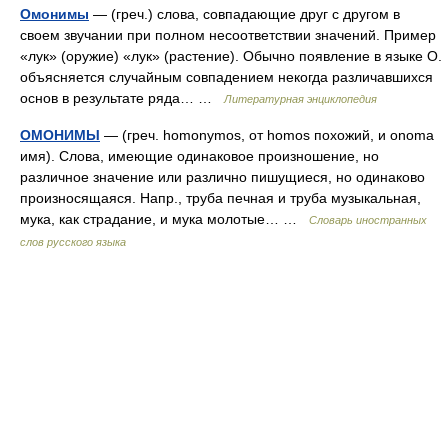
Омонимы
— (греч.) слова, совпадающие друг с другом в
своем звучании при полном несоответствии значений. Пример
«лук» (оружие) «лук» (растение). Обычно появление в языке О.
объясняется случайным совпадением некогда различавшихся
основ в результате ряда… …
Литературная энциклопедия
ОМОНИМЫ
— (греч. homonymos, от homos похожий, и onoma
имя). Слова, имеющие одинаковое произношение, но
различное значение или различно пишущиеся, но одинаково
произносящаяся. Напр., труба печная и труба музыкальная,
мука, как страдание, и мука молотые… …
Словарь иностранных
слов русского языка