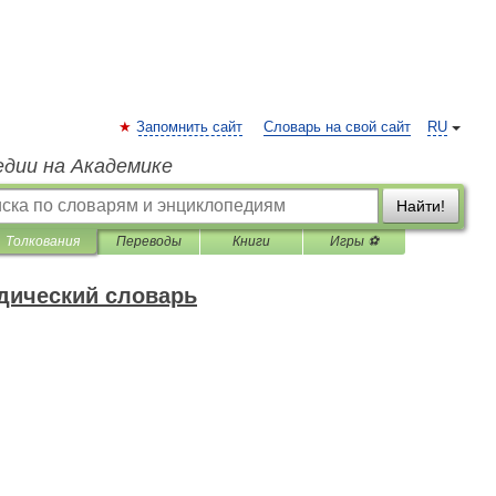
Запомнить сайт
Словарь на свой сайт
RU
едии на Академике
Найти!
Толкования
Переводы
Книги
Игры ⚽
дический словарь