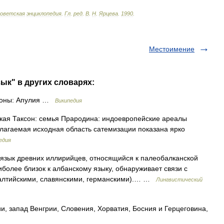
оветская
энциклопедия
.
Гл
.
ред
.
В
.
Н
.
Ярцева
.
1990
.
Местоимение
ык" в других словарях:
ионы: Апулия …
Википедия
ая Таксон: семья Прародина: индоевропейские ареалы
олагаемая исходная область сатемизации показана ярко
едия
зык древних иллирийцев, относящийся к палеобалканской
более близок к албанскому языку, обнаруживает связи с
алтийскими, славянскими, германскими).… …
Лингвистический
и, запад Венгрии, Словения, Хорватия, Босния и Герцеговина,