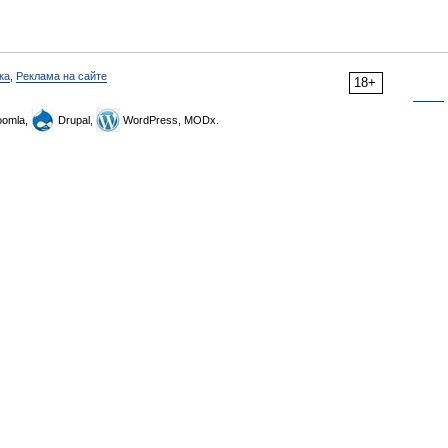
ка
,
Реклама на сайте
18+
omla,
Drupal,
WordPress, MODx.