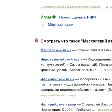
Лингвистический
энциклопедический
словарь
. —
М
.
:
С
Игры ⚽
Нужно сделать НИР?
Мёртвые языки
Смотреть что такое "Мессапский яз
Мессапский язык
— Страны: Италия Рег
Индоевропейский язык
— Индоевропейск
Кентум (синий) и Сатем (красный). Предп
красным цветом. Ареал: весь мир …
Викип
Иллирийский язык
— Иллирийский язык я
группе семьи индоевропейских языков. Наи
северными индоевропейскими языками (б
энциклопедический словарь
Иллирийские языки
— Страны: юг Австри
Черногория, Сербия, Албания …
Википедия