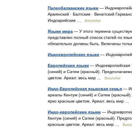
Палеобалканские языки
— Индоевропейц
Армянский · Балтские · Венетский Германс
Индоарийские …
Википедия
Языки мира
— У этого термина существуют
представлен полный список статей по язык
обязательно должны быть. Включены тол
Индоевропейские языки
— Индоевропей
Европейские языки
— Индоевропейская Т
(синий) и Сатем (красный). Предполагаем
цветом. Ареал: весь мир …
Википедия
Индо-Европейская языковая семья
— Ин
ареалы Кентум (синий) и Сатем (красный)
ярко красным цветом. Ареал: весь мир 
Индо-европейские языки
— Индоевропей
Кентум (синий) и Сатем (красный). Предп
красным цветом. Ареал: весь мир …
Викип