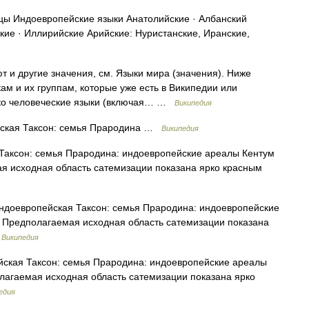
ы Индоевропейские языки Анатолийские · Албанский
кие · Иллирийские Арийские: Нуристанские, Иранские,
 и другие значения, см. Языки мира (значения). Ниже
ам и их группам, которые уже есть в Википедии или
ько человеческие языки (включая… …
Википедия
ская Таксон: семья Прародина …
Википедия
аксон: семья Прародина: индоевропейские ареалы Кентум
ая исходная область сатемизации показана ярко красным
доевропейская Таксон: семья Прародина: индоевропейские
. Предполагаемая исходная область сатемизации показана
…
Википедия
ская Таксон: семья Прародина: индоевропейские ареалы
олагаемая исходная область сатемизации показана ярко
едия