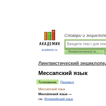
Словари и энциклоп
academic.ru
Лингвистический энциклопедический словарь
Лингвистический энциклопе
Мессапский язык
Толкование
Перевод
Мессапский
язык
Месса́пский
язы́к
—
см
.
Иллирийский
язык
.