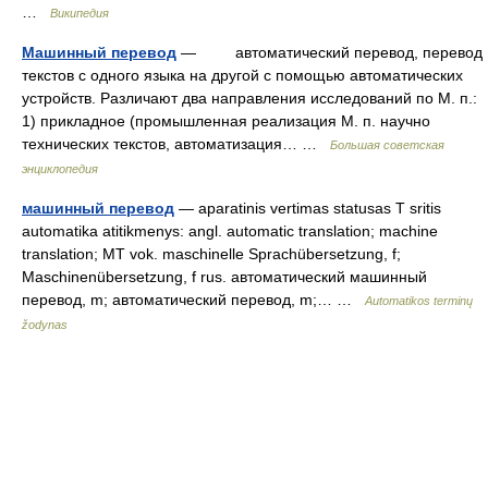
…
Википедия
Машинный перевод
— автоматический перевод, перевод
текстов с одного языка на другой с помощью автоматических
устройств. Различают два направления исследований по М. п.:
1) прикладное (промышленная реализация М. п. научно
технических текстов, автоматизация… …
Большая советская
энциклопедия
машинный перевод
— aparatinis vertimas statusas T sritis
automatika atitikmenys: angl. automatic translation; machine
translation; MT vok. maschinelle Sprachübersetzung, f;
Maschinenübersetzung, f rus. автоматический машинный
перевод, m; автоматический перевод, m;… …
Automatikos terminų
žodynas