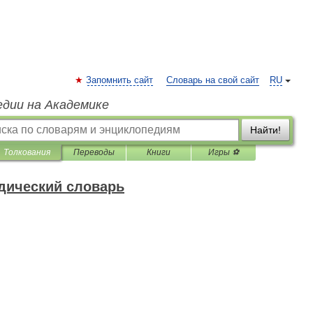
Запомнить сайт
Словарь на свой сайт
RU
едии на Академике
Найти!
Толкования
Переводы
Книги
Игры ⚽
дический словарь