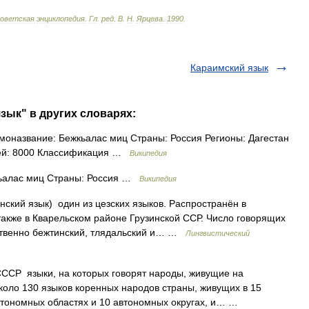
оветская
энциклопедия
.
Гл
.
ред
.
В
.
Н
.
Ярцева
.
1990
.
Караимский язык
зык" в других словарях:
оназвание: Бежкьалас миц Страны: Россия Регионы: Дагестан
лей: 8000 Классификация …
Википедия
ьалас миц Страны: Россия …
Википедия
нский язык) один из цезских языков. Распространён в
также в Кварельском районе Грузинской ССР. Число говорящих
обственно бежтинский, тлядальский и… …
Лингвистический
ССР языки, на которых говорят народы, живущие на
оло 130 языков коренных народов страны, живущих в 15
автономных областях и 10 автономных округах, и… …