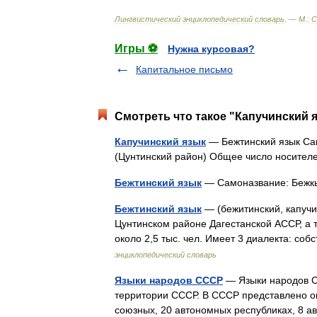
Лингвистический
энциклопедический
словарь
. —
М
.
:
С
Игры ⚽
Нужна курсовая?
Капитальное письмо
Смотреть что такое "Капучинский я
Капучинский язык
— Бежтинский язык Сам
(Цунтинский район) Общее число носите
Бежтинский язык
— Самоназвание: Бежк
Бежтинский язык
— (бежитинский, капучи
Цунтинском районе Дагестанской АССР, а 
около 2,5 тыс. чел. Имеет 3 диалекта: с
энциклопедический словарь
Языки народов СССР
— Языки народов С
территории СССР. В СССР представлено ок
союзных, 20 автономных республиках, 8 