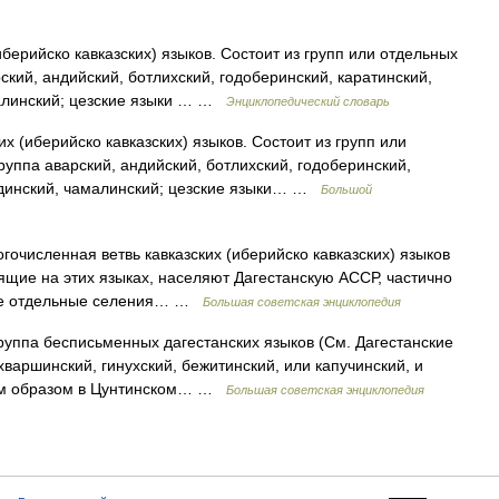
иберийско кавказских) языков. Состоит из групп или отдельных
ский, андийский, ботлихский, годоберинский, каратинский,
малинский; цезские языки … …
Энциклопедический словарь
их (иберийско кавказских) языков. Состоит из групп или
руппа аварский, андийский, ботлихский, годоберинский,
индинский, чамалинский; цезские языки… …
Большой
сленная ветвь кавказских (иберийско кавказских) языков
рящие на этих языках, населяют Дагестанскую АССР, частично
кже отдельные селения… …
Большая советская энциклопедия
па бесписьменных дагестанских языков (См. Дагестанские
хваршинский, гинухский, бежитинский, или капучинский, и
ным образом в Цунтинском… …
Большая советская энциклопедия