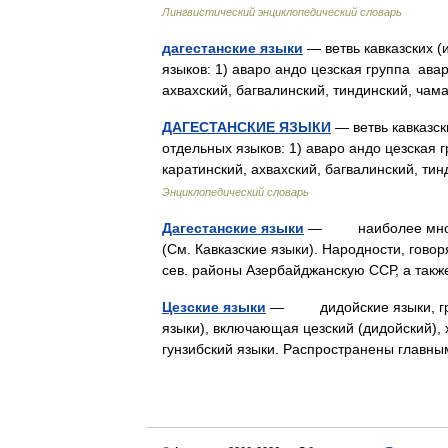
Лингвистический энциклопедический словарь
дагестанские языки
— ветвь кавказских (
языков: 1) аваро андо цезская группа авар
ахвахский, багвалинский, тиндинский, ча
ДАГЕСТАНСКИЕ ЯЗЫКИ
— ветвь кавказск
отдельных языков: 1) аваро андо цезская г
каратинский, ахвахский, багвалинский, т
Энциклопедический словарь
Дагестанские языки
— наиболее многочи
(См. Кавказские языки). Народности, гово
сев. районы Азербайджанскую ССР, а та
Цезские языки
— дидойские языки, груп
языки), включающая цезский (дидойский), 
гунзибский языки. Распространены глав