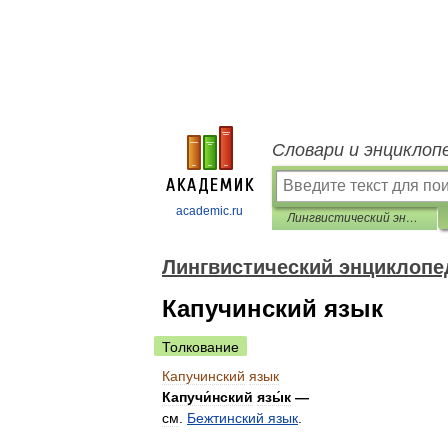
Словари и энциклоп
academic.ru
Лингвистический энциклопедический словарь
Лингвистический энциклопе
Капучинский язык
Толкование
Капучинский
язык
Капучи́нский
язы́к
—
см
.
Бежтинский
язык
.