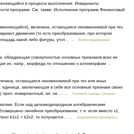
меняющийся в процессе выполнения. Инварианты
ности программ. См. также: Исполнение программ Финансовый
еизменяющийся), величина, остающаяся неизменяемой при тех
ариант движения (то есть преобразования, при котором
 площадь какой либо фигуры, угол… …
Иллюстрированный
а, обладающая совокупностью основных признаков всех ее
щая их, напр., морфеда по отношению к алломорфам …
личина, остающаяся неизменяемой при тех или иных
и: единица, заключающая в себе все основные признаки своих
 | прил. инвариантный, ая, ое.… …
Толковый словарь Ожегова
матике. Если над целымоднородным алгебраическим
совершено линейное преобразование, т. е. если вместо х1,
влено b1х1 + b2х2, то получается… …
Энциклопедия Брокгауза и