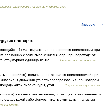
оветская
энциклопедия
.
Гл
.
ред
.
В
.
Н
.
Ярцева
.
1990
.
Инверсия
других словарях:
меняющийся] 1) мат. выражение, остающееся неизменным при
, связанных с этим выражением (напр., при переходе от
ингв. структурная единица языка… …
Словарь иностранных слов
неизменяющийся), величина, остающаяся неизменяемой при
 инвариант движения (то есть преобразования, при котором
 площадь какой либо фигуры, угол… …
Современная энциклопедия
няющийся) в математике величина, остающаяся неизменяемой
, площадь какой либо фигуры, угол между двумя прямыми
еский словарь