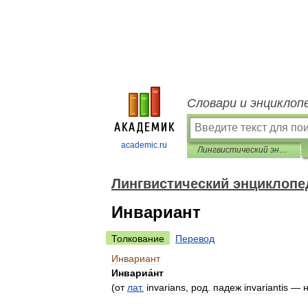
Словари и энциклоп
academic.ru
Лингвистический энциклопедический словарь
Лингвистический энциклопе
Инвариант
Толкование
Перевод
Инвариант
Инвариа́нт
(
от
лат
.
invarians
,
род
.
падеж
invariantis
—