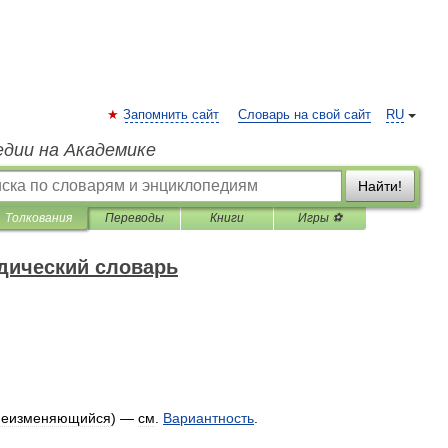
Запомнить сайт
Словарь на свой сайт
RU
едии на Академике
Найти!
Толкования
Переводы
Книги
Игры ⚽
дический словарь
неизменяющийся
) —
см
.
Вариантность
.