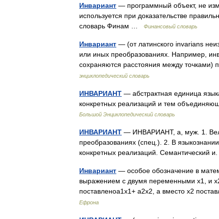
Инвариант
— программный объект, не из
используется при доказательстве правиль
словарь Финам …
Финансовый словарь
Инвариант
— (от латинского invarians н
или иных преобразованиях. Например, инв
сохраняются расстояния между точками)
энциклопедический словарь
ИНВАРИАНТ
— абстрактная единица язык
конкретных реализаций и тем объединяю
Большой Энциклопедический словарь
ИНВАРИАНТ
— ИНВАРИАНТ, а, муж. 1. Ве
преобразованиях (спец.). 2. В языкознани
конкретных реализаций. Семантический и.
Инвариант
— особое обозначение в мате
выражением с двумя переменными х1, и х2
поставленоa1х1+ a2х2, а вместо х2 поста
Ефрона