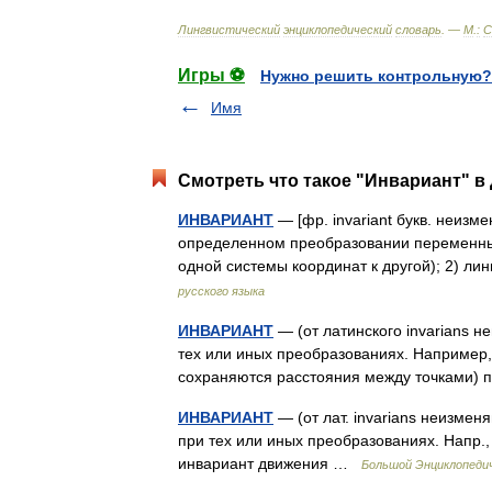
Лингвистический
энциклопедический
словарь
. —
М
.
:
С
Игры ⚽
Нужно решить контрольную?
Имя
Смотреть что такое "Инвариант" в 
ИНВАРИАНТ
— [фр. invariant букв. неиз
определенном преобразовании переменных
одной системы координат к другой); 2) л
русского языка
ИНВАРИАНТ
— (от латинского invarians 
тех или иных преобразованиях. Например,
сохраняются расстояния между точками)
ИНВАРИАНТ
— (от лат. invarians неизме
при тех или иных преобразованиях. Напр.
инвариант движения …
Большой Энциклопедич