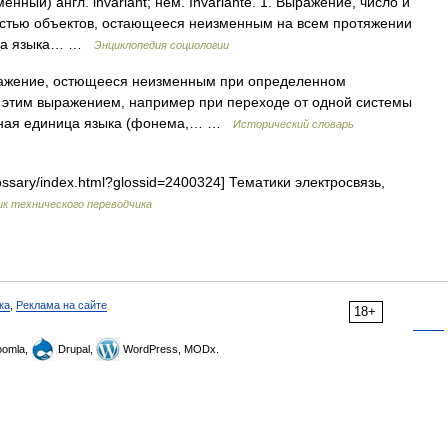
зменный) англ. invariant; нем. Invariante. 1. Выражение, число и
упностью объектов, остающееся неизменным на всем протяжении
ница языка… …
Энциклопедия социологии
 Выражение, остющееся неизменным при определенном
 этим выражением, например при переходе от одной системы
турная единица языка (фонема,… …
Исторический словарь
ossary/index.html?glossid=2400324] Тематики электросвязь,
к технического переводчика
ка
,
Реклама на сайте
18+
omla,
Drupal,
WordPress, MODx.