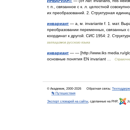
ИНВАРИАНТ
— (от лат. invarians, ntis неи
т. п., связанное с к. л. целостной совок
их преобразований. 2. Структурная еди
инвариант
— а, м. invariante f. 1. мат.
преобразовании переменных, связанных с
координат к другой. СИС 1954: 2. Струк
галлицизмов русского языка
инвариант
— — [http://www.iks media.ru/gl
основные понятия EN invariant …
Справочни
© Академик, 2000-2026
Обратная связь:
Техподдерж
👣 Путешествия
Экспорт словарей на сайты
, сделанные на PHP,
Jo