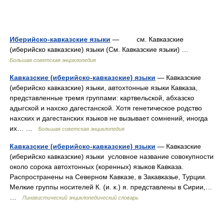
Иберийско-кавказские языки
— см. Кавказские
(иберийско кавказские) языки (См. Кавказские языки) …
Большая советская энциклопедия
Кавказские (иберийско-кавказские) языки
— Кавказские
(иберийско кавказские) языки, автохтонные языки Кавказа,
представленные тремя группами: картвельской, абхазско
адыгской и нахско дагестанской. Хотя генетическое родство
нахских и дагестанских языков не вызывает сомнений, иногда
их… …
Большая советская энциклопедия
Кавказские (иберийско-кавказские) языки
— Кавказские
(иберийско кавказские) языки условное название совокупности
около сорока автохтонных (коренных) языков Кавказа.
Распространены на Северном Кавказе, в Закавказье, Турции.
Мелкие группы носителей К. (и. к.) я. представлены в Сирии,…
…
Лингвистический энциклопедический словарь