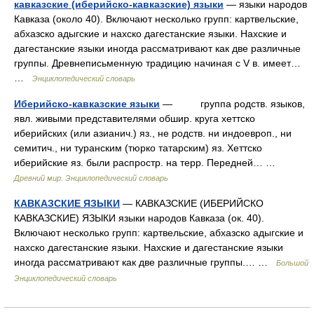
кавказские (иберийско-кавказские) языки
— языки народов
Кавказа (около 40). Включают несколько групп: картвельские,
абхазско адыгские и нахско дагестанские языки. Нахские и
дагестанские языки иногда рассматривают как две различные
группы. Древнеписьменную традицию начиная с V в. имеет…
…
Энциклопедический словарь
Иберийско-кавказские языки
— группа родств. языков,
явл. живыми представителями обшир. круга хеттско
иберийских (или азианич.) яз., не родств. ни индоевроп., ни
семитич., ни туранским (тюрко татарским) яз. Хеттско
иберийские яз. были распростр. на терр. Передней… …
Древний мир. Энциклопедический словарь
КАВКАЗСКИЕ ЯЗЫКИ
— КАВКАЗСКИЕ (ИБЕРИЙСКО
КАВКАЗСКИЕ) ЯЗЫКИ языки народов Кавказа (ок. 40).
Включают несколько групп: картвельские, абхазско адыгские и
нахско дагестанские языки. Нахские и дагестанские языки
иногда рассматривают как две различные группы.… …
Большой
Энциклопедический словарь