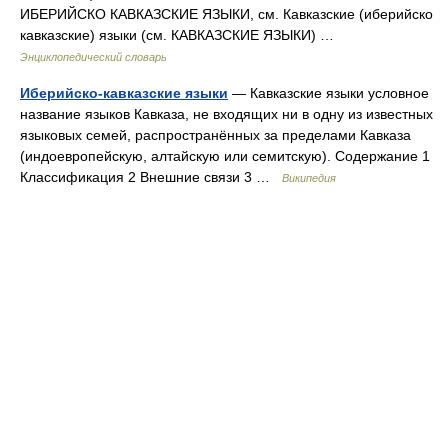
ИБЕРИЙСКО КАВКАЗСКИЕ ЯЗЫКИ, см. Кавказские (иберийско
кавказские) языки (см. КАВКАЗСКИЕ ЯЗЫКИ) …
Энциклопедический словарь
Иберийско-кавказские языки
— Кавказские языки условное
название языков Кавказа, не входящих ни в одну из известных
языковых семей, распространённых за пределами Кавказа
(индоевропейскую, алтайскую или семитскую). Содержание 1
Классификация 2 Внешние связи 3 …
Википедия