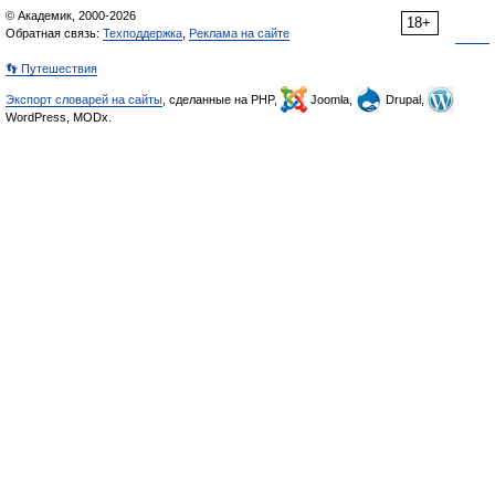
© Академик, 2000-2026
18+
Обратная связь:
Техподдержка
,
Реклама на сайте
👣 Путешествия
Экспорт словарей на сайты
, сделанные на PHP,
Joomla,
Drupal,
WordPress, MODx.