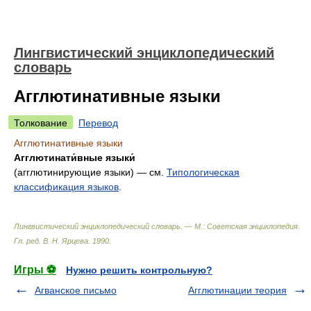
Лингвистический энциклопедический
словарь
Агглютинативные языки
Толкование
Перевод
Агглютинативные языки
Агглютинати́вные языки́
(агглютинирующие языки) — см.
Типологическая
классификация языков
.
Лингвистический энциклопедический словарь. — М.: Советская энциклопедия
.
Гл. ред. В. Н. Ярцева
.
1990
.
Игры ⚽
Нужно решить контрольную?
Агванское письмо
Агглютинации теория