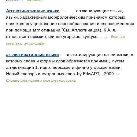
Агглютинативные языки
— агглюнирующие языки,
языки, характерным морфологическим признаком которых
является осуществление словообразования и словоизменения
при помощи агглютинации (См. Агглютинация). К А. я.
относятся тюркские, финно угорские, тунгусо… …
Большая
советская энциклопедия
агглютинативные языки
— агглютинирующие языки языки, в
которых слова и формы слов образуются преимущ. путем
агглютинации 1, напр, тюркские и финно угорские языки.
Новый словарь иностранных слов. by EdwART, , 2009 …
Словарь иностранных слов русского языка