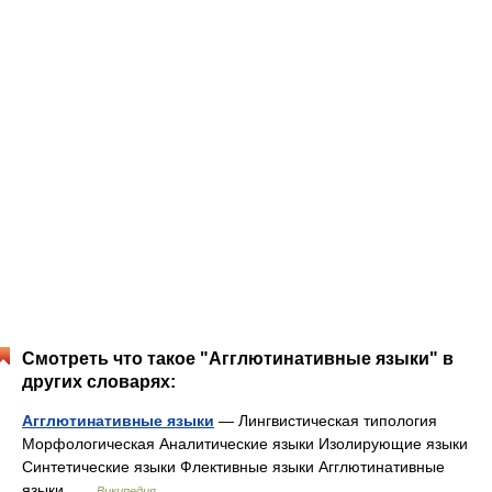
Смотреть что такое "Агглютинативные языки" в
других словарях:
Агглютинативные языки
— Лингвистическая типология
Морфологическая Аналитические языки Изолирующие языки
Синтетические языки Флективные языки Агглютинативные
языки …
Википедия