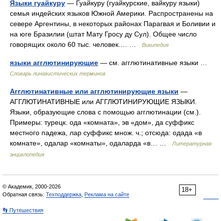
Языки гуайкуру
— Гуайкуру (гуайкурские, вайкуру языки)
семья индейских языков Южной Америки. Распространены на
севере Аргентины, в некоторых районах Парагвая и Боливии и
на юге Бразилии (штат Мату Гросу ду Сул). Общее число
говорящих около 60 тыс. человек.… …
Википедия
языки агглютинирующие
— см. агглютинативные языки …
Словарь лингвистических терминов
Агглютинативные или агглютинирующие языки
—
АГГЛЮТИНАТИВНЫЕ или АГГЛЮТИНИРУЮЩИЕ ЯЗЫКИ.
Языки, образующие слова с помощью агглютинации (см.).
Примеры: турецк. ода «комната», эв «дом», да суффикс
местного падежа, лар суффикс множ. ч.; отсюда: одада «в
комнате», одалар «комнаты», одаларда «в… …
Литературная
энциклопедия
© Академик, 2000-2026
18+
Обратная связь:
Техподдержка
,
Реклама на сайте
👣 Путешествия