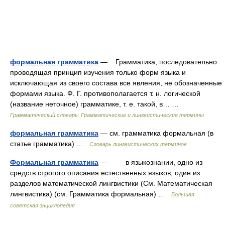
формальная грамматика
— Грамматика, последовательно
проводящая принцип изучения только форм языка и
исключающая из своего состава все явления, не обозначенные
формами языка. Ф. Г. противополагается т. н. логической
(название неточное) грамматике, т. е. такой, в… …
Грамматический словарь: Грамматические и лингвистические термины
формальная грамматика
— см. грамматика формальная (в
статье грамматика) …
Словарь лингвистических терминов
Формальная грамматика
— в языкознании, одно из
средств строгого описания естественных языков; один из
разделов математической лингвистики (См. Математическая
лингвистика) (см. Грамматика формальная) …
Большая
советская энциклопедия