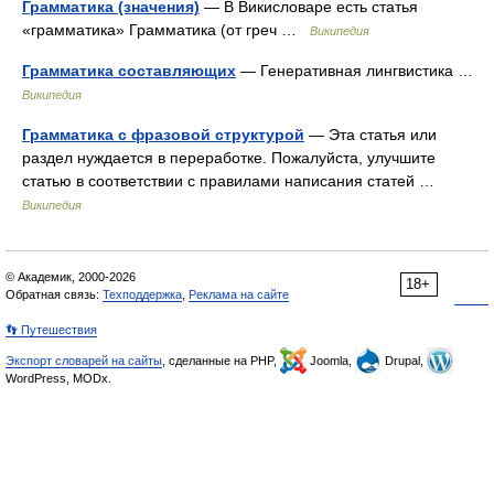
Грамматика (значения)
— В Викисловаре есть статья
«грамматика» Грамматика (от греч …
Википедия
Грамматика составляющих
— Генеративная лингвистика …
Википедия
Грамматика с фразовой структурой
— Эта статья или
раздел нуждается в переработке. Пожалуйста, улучшите
статью в соответствии с правилами написания статей …
Википедия
© Академик, 2000-2026
18+
Обратная связь:
Техподдержка
,
Реклама на сайте
👣 Путешествия
Экспорт словарей на сайты
, сделанные на PHP,
Joomla,
Drupal,
WordPress, MODx.