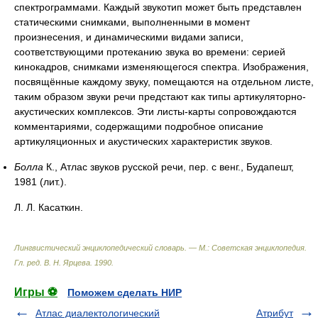
спектрограммами. Каждый звукотип может быть представлен
статическими снимками, выполненными в момент
произнесения, и динамическими видами записи,
соответствующими протеканию звука во времени: серией
кинокадров, снимками изменяющегося спектра. Изображения,
посвящённые каждому звуку, помещаются на отдельном листе,
таким образом звуки речи предстают как типы артикуляторно-
акустических комплексов. Эти листы-карты сопровождаются
комментариями, содержащими подробное описание
артикуляционных и акустических характеристик звуков.
Болла
К., Атлас звуков русской речи, пер. с венг., Будапешт,
1981 (лит.).
Л. Л. Касаткин.
Лингвистический энциклопедический словарь. — М.: Советская энциклопедия
.
Гл. ред. В. Н. Ярцева
.
1990
.
Игры ⚽
Поможем сделать НИР
Атлас диалектологический
Атрибут