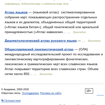
информации, библиотечному и издательскому делу
Атлас языков
— (языковой атлас) систематизированное
собрание карт, показывающих распространение отдельных
языков и их диалектов, объединённых общей территорией
(«Атлас языков Китая»), общей генетической или ареальной
принадлежностью («Атлас кавказских… …
Википедия
Диалектологический атлас русского языка
— …
Википедия
Общеславянский лингвистический атлас
— (ОЛА)
международный исследовательский проект по исследованию и
лингвистическому картографированию фонетических,
лексических и грамматических черт всех славянских языков.
Атлас покрывает территорию всех славянских стран. Объём
сетки около 850… …
Википедия
© Академик, 2000-2026
18+
Обратная связь:
Техподдержка
,
Реклама на сайте
👣 Путешествия