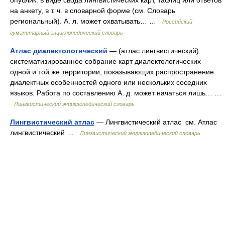
опублик. в виде свода лингвистических карт, таблиц или ответов
на анкету, в т. ч. в словарной форме (см. Словарь
региональный). А. л. может охватывать… …
Российский
гуманитарный энциклопедический словарь
Атлас диалектологический
— (атлас лингвистический)
систематизированное собрание карт диалектологических
одной и той же территории, показывающих распространение
диалектных особенностей одного или нескольких соседних
языков. Работа по составлению А. д. может начаться лишь… …
Лингвистический энциклопедический словарь
Лингвистический атлас
— Лингвистический атлас см. Атлас
лингвистический …
Лингвистический энциклопедический словарь